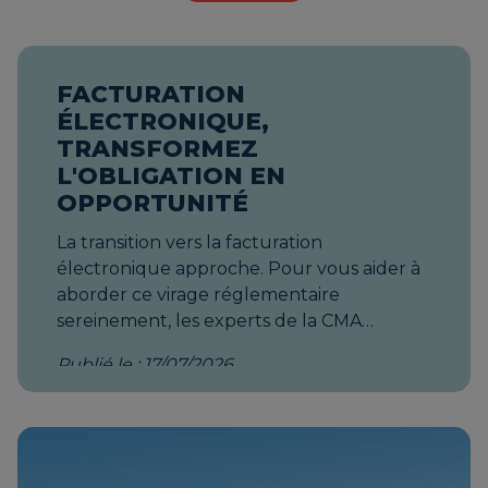
FACTURATION
ÉLECTRONIQUE,
TRANSFORMEZ
L'OBLIGATION EN
OPPORTUNITÉ
La transition vers la facturation
électronique approche. Pour vous aider à
aborder ce virage réglementaire
sereinement, les experts de la CMA
Provence-Alpes-Côte d’Azur vous
Publié le : 17/07/2026
accompagnent avec des solutions
concrètes et locales. Une solution de
gestion clé en main et gratuite Découvrez
notre outil de facturation agréé » Solution
de gestion et de facturation », accessible