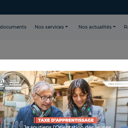
 documents
Nos services
Nos actualités
R
Catégorie
×
Innovation
Rechercher