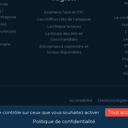
t complétant les
N
prise
 /
Examens Taxis et VTC
ntreprise
Le cont
Les chiffres clés de l'artisanat
5831f5a7f.webp"); } .para-
i(e)
Not
Les Répar'acteurs
eur(euse)
C
La Route des Arts et
Le
Gourmandises
enaire
p
Entreprises à reprendre et
N
locaux disponibles
Pr
R
Où
Accessibilité
Mentions légale
le contrôle sur ceux que vous souhaitez activer
Tout ac
Politique de confidentialité