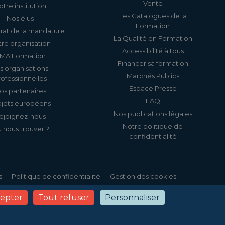
Vente
otre institution
Les Catalogues de la
Nos élus
Formation
rat de la mandature
La Qualité en Formation
re organisation
Accessibilité à tous
MA Formation
Financer sa formation
s organisations
Marchés Publics
rofessionnelles
Espace Presse
os partenaires
FAQ
ojets européens
Nos publications légales
ejoignez-nous
Notre politique de
 nous trouver ?
confidentialité
s
Politique de confidentialité
Gestion des cookies
cepter
Tout refuser
Personnaliser