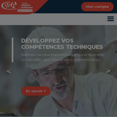
Panneau de gestion des cookies
Mon compte
DÉVELOPPEZ VOS
COMPÉTENCES TECHNIQUES
Maîtrisez de nouvelles techniques pour diversifier
vos services, approfondir vos compétences ou
répondre à des obligations légales.
Previous
Nex
En savoir +