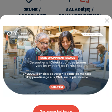
JEUNE /
SALARIÉ(E) /
APPRENTI(E)
DEMANDEUR(EUSE)
D'EMPLOI
COLLECTIVITÉ /
PARTENAIRE