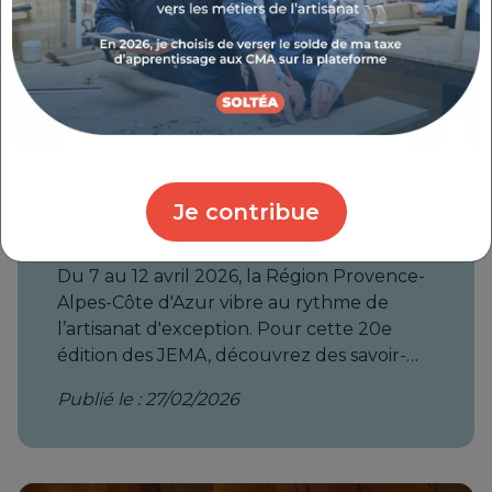
JOURNÉES EUROPÉENNES
Je contribue
DES MÉTIERS D'ART
Du 7 au 12 avril 2026, la Région Provence-Alpes-Côte d'Azur vibre au rythme de l’artisanat d'exception. Pour cette 20e édition des JEMA, découvrez des savoir-faire rares à travers des salons exclusifs organisés par la Chambre de Métiers et de l’Artisanat aux Baux-de- Provence, à l’Abbaye de la Celle et à Vallauris. Chaque année, les Journées Européennes des Métiers d’Art® (JEMA) marquent le printemps avec une semaine de festivités dédiée aux passionnés et aux curieux. Partout en France et en Europe, le public est invité à rencontrer des artisans d’art et à découvrir des métiers à la croisée de la culture, de l’économie et du patrimoine. Pour cette édition 2026, le thème national « Cœurs à l’ouvrage » met à l'honneur le collectif et le dynamisme territorial. Alpes-Maritimes : L’Excellence s’invite chez CMA Formation Vallauris Situé au cœur de la cité céramique, le centre CMA Formation Vallauris se transforme en un écrin d’exception dédié à la transmission. Venez découvrir l'alliance entre geste ancestral et innovation. Au programme à Vallauris L’Art de la Terre : cinq artisans potiers réaliseront des démonstrations de tournage et de modelage en direct Éco-conception : découvrez le travail d'une créatrice spécialisée dans la customisation d'objets de récupération Immersion et échanges : un parcours didactique pour comprendre le quotidien des professionnels de la main Infos pratiques : Lieu : CMA Formation Vallauris, 67 boulevard Clémenceau, 06220 Vallauris Dates : du vendredi 10 au dimanche 12 avril 2026 Bouches-du-Rhône : 4ème Salon des Métiers d’Art des Baux-de-Provence Le village classé "un des plus beaux villages de France" accueille un salon d'envergure sur plusieurs sites emblématiques (Fondation Louis Jou, Musée des santons, Carrière Sarragan). 29 professionnels en démonstration. 48 ateliers participatifs (gratuits ou payants) pour petits et grands Forum des formations : la Carrière Sarragan accueillera la 2e édition du forum dédié aux métiers de la restauration du patrimoine. Infos pratiques : Lieu : Centre du village et sites historiques, 13520 Les Baux-de-Provence Dates : du vendredi 10 au dimanche 12 avril 2026 Horaires : 10h - 18h Var : 4ème Salon des Métiers d’Art à l’Abbaye de La Celle L'abbaye de La Celle devient le théâtre d'une rencontre entre une vingtaine d'artisans d'art et le public et devient « Coup de Cœur » pour l’édition 2026 des JEMA. Les temps forts dans le Var Démonstrations monumentales : exposition de deux œuvres en métal et création en direct d’une œuvre en pierre et bois par un charpentier ayant œuvré sur Notre-Dame de Paris Diversité des arts : céramique, facture instrumentale, sculpture, et coutellerie d'excellence inspirée du Japon. Évènements : défilé de mode, conférences, animations musicales et remise du prix CMA Provence-Alpes-Côte d’Azur / Soroptimist « Excellence au féminin ». Infos pratiques : Lieu : Abbaye de La Celle, 9 place des Ormeaux, 83170 La Celle. Dates et horaires : Samedi 11 avril : 9h30 – 20h Dimanche 12 avril : 9h30 – 17h30 Les JEMA : Un secteur clé de notre économie Pilotées par l’Institut pour les Savoir-Faire Français, les JEMA mettent en lumière 281 métiers répartis en 16 domaines (mode, ameublement, architecture, arts de la table...). En France, l'artisanat d'art représente 234 000 entreprises, dont 80% sont ancrées au cœur de nos territoires. Ne manquez pas ce rendez-vous exceptionnel pour célébrer la passion et l'excellence de nos artisans locaux ! html, body { overflow-x: hidden !important; scroll-padding-top: 100px; } a[href^="#"] { scroll-behavior: smooth !important; } .article { position: relative; padding: 0em 4em; } .article h1 { display: none; color: #ea4b3c; border-bottom: 5px solid #ea4b3c; } .article p { margin-bottom: 1em; color: #0f3250; text-align: justify; } .article li { color: #0f3250; } .article a { color: #ea4b3c; transition: .5s; } .article a:hover { color: #0f3250; } .sidebar-article { background-color: #ffffff; z-index: 5; } .anchor-jema { scroll-margin-top: 100px; } .jema-var-2025 { columns: 2; -webkit-columns: 2; -moz-columns: 2; } .image-intro img { width: calc(100% + 16em); margin-left: -8em; margin-right: -8em; display: block; max-width: none } .separator.showElement { opacity: 1; transform: translate(0, 0) rotateZ(360deg); } .container-gag { scroll-behavior: smooth !important; } .para-intro { opacity: 0; transform: translateY(150px); transition: opacity 1s, transform 1s; } .para-intro.showElement { opacity: 1; transform: translateY(0); } .para-intro li::before, #bloc-contact p strong::before { content: ''; display: inline-block; margin-right: 10px; margin-bottom: -6px; height: 22px; width: 22px; background-image: url("/galerie/1/346ca9b7f5c9d221bd144695831f5a7f.webp"); } .para-intro li, #bloc-contact p strong { margin-bottom: 12px; list-style-type: none; background-size: 20px; line-height: 30px; } li.para-intro { margin-bottom: 12px; } .titre-contact strong::before { margin-right: auto !important; margin-bottom: auto !important; height: auto !important; width: auto !important; background-image: none !important; } .titre-contact strong { background-size: initial; line-height: initial; } .row.div-accompagnement { width: 100%; display: flex; } .col-accompagnement { flex: 1; margin: 20px; padding: 20px; display: flex; flex-direction: column; justify-content: space-between; border: 1px solid grey; border-radius: 10px; background-color: #B0D2D9; opacity: 0; transform: translateY(150px); transition: opacity 1s, transform 1s; } .col-accompagnement.showElement { opacity: 1; transform: translateY(0); } .col-accompagnement h5 { overflow-wrap: break-word; hyphens: manual; hyphenate-character: '-'; } .galerieChiffres { display: flex; flex-wrap: wrap; justify-content: space-between; width: 100%; margin: 0 auto; } .galerieChiffres div { width: 100%; max-width: 400px; height: auto; margin: 40px 10px; flex: 0 0 30%; } @media screen and (max-width:1400px) { .galerieChiffres { justify-content: center } .galerieChiffres div { max-width: 300px; margin: 20px 10px; flex: 0 0 45% } } @media screen and (max-width: 1150px) { .floatingText { width: 100% !important; } .galerieChiffres div { flex: 0 0 90%; max-width: 450px !important; } } @media screen and (max-width: 768px) { .article p { margin-bottom: 2em; } .galerieChiffres div p { font-size: 1em !important; } } a.cta-link { display: block; text-decoration: none; } .cta-accompagnement-main { width: 100%; max-width: 300px; height: auto; position: relative; display: -webkit-box; display: -ms-flexbox; display: flex; margin: auto; -webkit-box-pack: center; -ms-flex-pack: center; justify-content: center; -webkit-box-align: center; -ms-flex-align: center; align-items: center; overflow: hidden; cursor: pointer; background-color: #eb4a3d; border-radius: 80px; padding: 10px; will-change: transform; -webkit-transition: all .5s ease-in-out; transition: all .5s ease-in-out; text-align: center; z-index: 5; } .cta-accompagnement-main span { width: 300px; max-width: 100%; height: auto; position: absolute; z-index: 99; border-radius: 80px; text-align: center; color: #ffffff; background-color: #eb4a3d; padding: 10px; -webkit-transition: all .75s ease; transition: all .75s ease; } .cta-accompagnement-main .container { width: 300px; max-width: 100%; height: auto; display: -webkit-box; display: -ms-flexbox; display: flex; -ms-flex-pack: distribute; justify-content: space-around; -webkit-box-align: center; -ms-flex-align: center; align-items: center; border-radius: 80px; } .cta-accompagnement-main:hover { background-color: #0F3250; color: #fffffe; -webkit-transform: scale(1.1); transform: scale(1.1); } .cta-accompagnement-main:hover span { -webkit-transition-delay: .25s; transition-delay: .25s; -webkit-transform: translateX(-320px); transform: translateX(-320px); } #bloc-contact { scroll-margin-top: 200px; } .partenaires { display: flex; text-align: center; } .partenaires a { display: block; align-content: center; } .partenaires img { width: 100%; max-width: 250px; paddin
Publié le : 27/02/2026