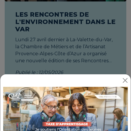
LES RENCONTRES DE
L'ENVIRONNEMENT DANS LE
VAR
Lundi 27 avril dernier à La-Valette-du-Var, la Chambre de Métiers et de l’Artisanat Provence-Alpes-Côte d’Azur a organisé une nouvelle édition de ses Rencontres Environnement. Alors que l’artisanat génère 20% du PIB régional, ces rendez-vous s’installent dans chaque département avec la volonté de connecter celles et ceux qui font le tissu économique local. Un temps de rencontres et d’échanges entre artisans, collectivités et associations engagés dans la transition écologique de leur activité et du territoire. Soutenu par l’ADEME et la Région, cet événement favorise le réseautage et l'inspiration pour bâtir des passerelles durables entre les acteurs du territoire et soutenir les initiatives artisanales remarquables face aux défis climatiques en cours et à venir. Les artisans et acteurs du territoire à l'honneur Pour cette première édition dans le Var, trois artisan.e.s, une collectivité et une entreprise partenaire ont été invités à présenter leurs actions en matière de transition écologique. Simon Chevillot, cofondateur de La Bière de la Rade, une micro-brasserie indépendante, créée en plein cœur de Toulon. Forts de leurs expériences passées dans le milieu du spectacle, les fondateurs de la Bière de la Rade ont gardé un état d’esprit d’aventurier et continuent de repousser les limites pour sans cesse innover. C’est par la bière qu’ils ont choisi de fédérer autour d’une nouvelle manière de consommer. Consciente des enjeux actuels, la Bière de la Rade rassemble sans différence et dans le respect de l’environnement et de l’agriculture biologique. Le Pain de la Rade est né d'une passion et d'une conviction autour des techniques de panification au Levain naturel sur des fermentations longues en utilisant des farines bio et en privilégiant des variétés de blés anciennes moulues sur meule de pierre. Ces techniques séculaires prennent tout leur sens quand il s'agit de goût, de nutrition et d'écologie. La clé de cette aventure réside dans le savoir-faire et le professionnalisme d'un staff expérimenté, passionné qui mène à bien ce défi de taille. L'équipe de Bière de la Rade a imaginé cette aventure comme une évidence tant les passerelles entre le pain et la bière sont nombreuses, un produit vivant, des céréales nobles, de la fermentation et tant de convictions communes. Lucie Lebrun, co-gérante de Lovely Toilettes. Parce que les toilettes ne devraient plus être cachées mais assumées, l’entreprise Lovely Toilettes a fait le pari — un peu audacieux — de transformer les toilettes sèches en véritables objets d’architecture, pensés pour s’intégrer dans les paysages, les événements et les lieux les plus exigeants. Chez Lovely Toilettes, l’aménagement durable ne s’arrête pas à la porte des sanitaires. Depuis 2012, l'entreprise défend une idée simple : même les contraintes les plus techniques peuvent devenir des opportunités de créer mieux. Refuges de montagne, parcs naturels, festivals, sites patrimoniaux : partout où les contraintes sont fortes, Lovely Toilettes imagine des solutions élégantes, durables et parfaitement intégrées. Adrien Perez, responsable de l’association Le Jardin chez Urbavar, une entreprise spécialisée dans les travaux publics. Urbavar met en place de nombreuses actions écologiques au sein de ses activités avec entre autres ; proposition au client de solution de réutilisation de matériaux dans le cadre des chantiers, effort sur la provenance des achats des matériaux, utilisation de technique au potentiel de réparabilité fort "pierre sèche et calade'', replantation de végétaux déracinés sur chantier, transport bas carbone sur zone sensibles "mules". Le jardin créé par Urbavar, a pour mission initiale de donner l'accès à une alimentation saine et durable à ses salariés et de faire évoluer leurs pratiques alimentaires vers plus de produits bruts et de saison. Le jardin comme lieu d'échange a permis aussi de se questionner avec de nombreux acteurs professionnels, sur les techniques, les filières d'approvisionnement et les montées en compétences à développer sur notre territoire. Dracénie Provence Verdon Agglomération (DPVa), représentée par Sandrine Nau coordinatrice du Conseil de Développement, déploie une stratégie ambitieuse visant à concilier dynamisme économique et résilience climatique à l’horizon 2030. Cette dynamique repose sur une transformation profonde des usages, incluant la réduction des consommations énergétiques, le développement des circuits courts et la promotion de l'économie circulaire. Au cœur de cette transition, l'agglomération accompagne activement le tissu productif local via des dispositifs d’Écologie Industrielle et Territoriale (EIT) et des soutiens à la décarbonation. Pour valoriser et fédérer ces initiatives, la DPVa a lancé le macaron « Entreprise Engagée en Dracénie », une distinction qui récompense les acteurs économiques locaux investis dans des pratiques durables, renforçant ainsi l'attractivité et l'exemplarité écologique du territoire. 3AG Recyclage, présentée par Carine Gonzalez, Directrice et co-fondatrice de la plateforme de traitement et de valorisation des déchets de chantiers, dédiée aux produits inertes du BTP à La Seyne sur Mer, sur 10 000m2. Pour favoriser une économie circulaire des matériaux du Bâtiment et des Travaux Publics, la proximité de l’offre de matières premières recyclées est fondamentale. La plateforme de recyclage de déblais inertes, permet de récupérer les déchets de chantier issus de la déconstruction et des terrassements, d’effectuer le scalpage, le concassage et le criblage des produits rentrants localement puis de permettre un approvisionnement de proximité de produits recyclés pour les chantiers aux alentours. L’entreprise peut accueillir jusqu’à 500 tonnes de déblais par jour et fournir plus de 1000 tonnes de remblais journaliers. Dans sa volonté d’inscrire dans une démarche éco- responsable tous les aspects de son activité, 3AG Recyclage veut que la transition écologique touche aussi ses imposantes machines, qui assurent le tri et le concassage des déchets. Depuis avril 2022, la production principale est assurée par des machines 100% électriques. Objectif : être autonome en électricité grâce à une ferme de panneaux photovoltaïques. Un soutien institutionnel réaffirmé Les interventions institutionnelles ont soutenu les témoignages des entreprises, de la collectivité et des acteurs du territoire appuyant l’engagement de la Région accordé au développement durable à travers le discours de Sylvie Laporte, Membre Commission Agriculture, Ruralité, Élevage et Forêt, Membre Commission Biodiversité, mer et littoral, Parcs Naturels Régionaux, Risques, Membre Commission Transition énergétique, stratégie des déchets, Qualité de l’air. Yannick Mazette, Président de la Chambre de Métiers et de l’Artisanat Provence-Alpes- Côte-D’azur et Roland Rolfo, Président de la Chambre de Métiers et de l’Artisanat de niveau départemental du Var, hôte de cette nouvelle édition des Rencontres Environnement, ont souligné l’importance d’accompagner les artisans face aux grands enjeux sociétaux. Publié le mardi 12 mai 2026 html, body { overflow-x: hidden !important; color: #0f3250; } a[href^="#"] { scroll-behavior: smooth !important; } .article h1 { color: #ea4b3c; border-bottom: 5px solid #ea4b3c; } .article a { color: #ea4b3c; transition: .5s; } .article a:hover { color: #0f3250; } .separator.showElement { opacity: 1; transform: translate(0, 0) rotateZ(360deg); } .container-gag { scroll-behavior: smooth !important; } .para-intro { opacity: 0; transform: translateY(150px); transition: opacity 1s, transform 1s; } .para-intro.showElement { opacity: 1; transform: translateY(0); } .para-intro li::before, #bloc-contact p strong::before { content: ''; display: inline-block; margin-right: 10px; margin-bottom: -6px; height: 22px; width: 22px; background-image: url("/galerie/1/346ca9b7f5c9d221bd144695831f5a7f.webp"); } .para-intro li, #bloc-contact p strong { list-style: none; background-size: 20px; line-height: 30px; } .titre-contact strong::before { margin-right: auto !important; margin-bottom: auto !important; height: auto !important; width: auto !important; background-image: none !important; } .titre-contact strong { background-size: initial; line-height: initial; } .row.div-accompagnement { width: 100%; display: flex; } .col-accompagnement { flex: 1; margin: 20px; padding: 20px; display: flex; flex-direction: column; justify-content: space-between; border: 1px solid grey; border-radius: 10px; background-color: #B0D2D9; opacity: 0; transform: translateY(150px); transition: opacity 1s, transform 1s; } .col-accompagnement.showElement { opacity: 1; transform: translateY(0); } .col-accompagnement h5 { overflow-wrap: break-word; hyphens: manual; hyphenate-character: '-'; } .cta-accompagnement { width: 250px; display: block; margin: auto; padding: 14px 25px; transition: .5s; color: #fbd232; border-radius: 20px; background-color: #000000; text-align: center; font-weight: 700; } .cta-accompagnement:hover { color: #000000; background-color: #fbd232; } #bloc-contact { display: flex; flex-wrap: wrap; } #bloc-contact .item { padding: 10px; flex: 0 0 33.33%; box-sizin
Publié le : 12/05/2026