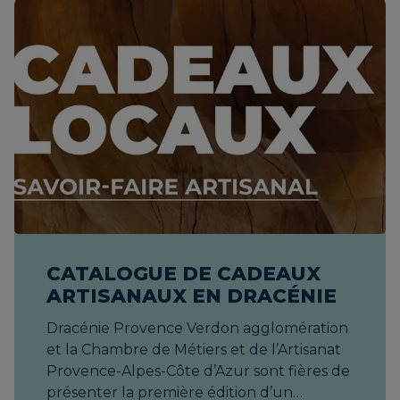
CATALOGUE DE CADEAUX
ARTISANAUX EN DRACÉNIE
Dracénie Provence Verdon agglomération et la Chambre de Métiers et de l’Artisanat Provence-Alpes-Côte d’Azur sont fières de présenter la première édition d’un catalogue entièrement dédié aux talents artisanaux de notre territoire. Consulter le catalogue Consulter le catalogue 55 artisans, 3 catégories : Métiers d’Art, Métiers de Créations et de Senteurs et Métiers de Bouche Né du partenariat 2025-2026 en faveur de la valorisation de l’artisanat, ce recueil est bien plus qu’une vitrine de produits : c’est une invitation à rencontrer des femmes et des hommes passionnés, héritiers d’un savoir-faire vivant, qui transforment la matière par la main. Chaque création - objet, gourmandise ou atelier - raconte une histoire. Celle de la tradition revisitée, de la créativité locale et de l’excellence authentique. Que vous soyez particulier en quête d’un cadeau porteur de sens ou entreprise souhaitant marquer les esprits, vous trouverez ici la garantie d’une qualité artisanale et locale. Envie de prolonger la découverte ? Les artisans vous accueillent en boutique, sur les marchés ou en ligne : suivez-les sur leurs réseaux pour connaître leurs nouveautés et événements. Ensemble, faisons de chaque achat un soutien concret à l’économie de proximité. Une « OFFRE PRO » développée Tous les articles et ateliers présentés sont de potentiels cadeaux pour vos clients ou salariés. N'hésitez pas à contacter les artisans pour vos projets. Pour vous guider, vous trouverez le sigle "Offre Pro" dès qu'un artisan propose une offre B2B structurée, répondant à au moins un de ces deux critères : EXPÉRIENCE/GROUPE : ateliers, cours ou visites adaptés à l'accueil de groupes Team Building, que ce soit dans l'atelier ou en entreprise. CADEAU PERSONNALISÉ : capacité à produire en série, ou à personnaliser l'objet/l'emballage avec un logo ou un visuel pour l'entreprise. Appel aux artisans du territoire Ce livret d’idées cadeaux est la première étape de la collaboration entre la Chambre de Métiers et de l'Artisanat Provence-Alpes-Côte d’Azur et l'Agglomération Dracénie Provence Verdon. Si vous êtes artisan ou artisane et que vous résidez ou exercez votre activité dans l'une des 23 communes de la Dracénie, nous vous invitons à rejoindre le projet. Consultez ou téléchargez ici le catalogue de cadeaux artisanaux en Dracénie Pour plus d'informations et pour participer aux prochaines éditions ou actions Contact Candice BIDAULT c.bidault@cmar-paca.fr html, body { overflow-x: hidden !important; } a[href^="#"] { scroll-behavior: smooth !important; } .article { position: relative; padding: 0em 4em; } .article h1 { display: none; color: #ea4b3c; border-bottom: 5px solid #ea4b3c; } .article p { margin-bottom: 1em; color: #0f3250; text-align: justify; } .article li { color: #0f3250; } .article a { color: #ea4b3c; transition: .5s; } .article a:hover { color: #0f3250; } .sidebar-article { background-color: #ffffff; z-index: 5; } .image-intro img { width: calc(100% + 16em); margin-left: -8em; margin-right: -8em; display: block; max-width: none } .separator.showElement { opacity: 1; transform: translate(0, 0) rotateZ(360deg); } .container-gag { scroll-behavior: smooth !important; } .para-intro { opacity: 0; transform: translateY(150px); transition: opacity 1s, transform 1s; } .para-intro.showElement { opacity: 1; transform: translateY(0); } .article-img-responsive { width: 100% !important; max-width: 400px !important; height: auto; } .para-intro li::before, #bloc-contact p strong::before { content: ''; display: inline-block; margin-right: 10px; margin-bottom: -6px; height: 22px; width: 22px; background-image: url("/galerie/1/346ca9b7f5c9d221bd144695831f5a7f.webp"); } .para-intro li, #bloc-contact p strong { margin-bottom: 12px; list-style-type: none; background-size: 20px; line-height: 30px; } .titre-contact strong::before { margin-right: auto !important; margin-bottom: auto !important; height: auto !important; width: auto !important; background-image: none !important; } .titre-contact strong { background-size: initial; line-height: initial; } .row.div-accompagnement { width: 100%; display: flex; } .col-accompagnement { flex: 1; margin: 20px; padding: 20px; display: flex; flex-direction: column; justify-content: space-between; border: 1px solid grey; border-radius: 10px; background-color: #B0D2D9; opacity: 0; transform: translateY(150px); transition: opacity 1s, transform 1s; } .col-accompagnement.showElement { opacity: 1; transform: translateY(0); } .col-accompagnement h5 { overflow-wrap: break-word; hyphens: manual; hyphenate-character: '-'; } .galerieChiffres { display: flex; flex-wrap: wrap; justify-content: space-between; width: 100%; margin: 0 auto; } .galerieChiffres div { width: 100%; max-width: 400px; height: auto; margin: 40px 10px; flex: 0 0 30%; } @media screen and (max-width:1400px) { .galerieChiffres { justify-content: center } .galerieChiffres div { max-width: 300px; margin: 20px 10px; flex: 0 0 45% } } @media screen and (max-width: 1150px) { .floatingText { width: 100% !important; } .galerieChiffres div { flex: 0 0 90%; max-width: 450px !important; } } @media screen and (max-width: 768px) { .galerieChiffres div p { font-size: 1em !important; } } a.cta-link { display: block; text-decoration: none; } .cta-accompagnement-main { width: 100%; max-width: 300px; height: auto; position: relative; display: -webkit-box; display: -ms-flexbox; display: flex; margin: 30px auto 30px; -webkit-box-pack: center; -ms-flex-pack: center; justify-content: center; -webkit-box-align: center; -ms-flex-align: center; align-items: center; overflow: hidden; cursor: pointer; background-color: #eb4a3d; border-radius: 80px; padding: 10px; will-change: transform; -webkit-transition: all .5s ease-in-out; transition: all .5s ease-in-out; text-align: center; z-index: 5; } .cta-accompagnement-main span { width: 300px; max-width: 100%; height: auto; position: absolute; z-index: 99; border-radius: 80px; text-align: center; color: #ffffff; background-color: #eb4a3d; padding: 10px; -webkit-transition: all .75s ease; transition: all .75s ease; } .cta-accompagnement-main .container { width: 300px; max-width: 100%; height: auto; display: -webkit-box; display: -ms-flexbox; display: flex; -ms-flex-pack: distribute; justify-content: space-around; -webkit-box-align: center; -ms-flex-align: center; align-items: center; border-radius: 80px; } .cta-accompagnement-main:hover { background-color: #0F3250; color: #fffffe; -webkit-transform: scale(1.1); transform: scale(1.1); } .cta-accompagnement-main:hover span { -webkit-transition-delay: .25s; transition-delay: .25s; -webkit-transform: translateX(-320px); transform: translateX(-320px); } #bloc-contact { scroll-margin-top: 200px; } .partenaires { display: flex; text-align: center; } .partenaires a { display: block; align-content: center; } .partenaires img { width: 100%; max-width: 250px; padding: 20px; } @media screen and (max-width:1128px) { .col-accompagnement:nth-child(3) { max-width: 45%; } } @media screen and (max-width: 866px) { .article { padding: 0 2em 2em } .image-intro img { width: calc(100% + 8em); margin-left: -4em; margin-right: -4em } } @media screen and (max-width: 820px) { div.para-intro { margin-bottom: 25px !important; } .main-content p, .para-intro ul { font-size: .9em !important; } .list-accompagnement .collapsing-div { font-size: 16px; } } @media screen and (max-width:768px) { .article { padding: 0 .5em .5em; } .image-intro { margin-bottom: 25px; } .image-intro img { width: calc(100% + 2em); margin-left: -1em; margin-right: -1em; } .para-intro { fon