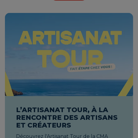
L’ARTISANAT TOUR, À LA
RENCONTRE DES ARTISANS
ET CRÉATEURS
Découvrez l'Artisanat Tour de la CMA Provence-Alpes-Côte d'Azur. 40 étapes de proximité pour bénéficier de conseils d'experts gratuits et booster votre entreprise artisanale. Parce que votre quotidien est au cœur de nos préoccupations, la CMA Provence-Alpes-Côte d'Azur lance une initiative inédite : L'Artisanat Tour. Que vous soyez un artisan installé ou un porteur de projet en pleine création d’entreprise, nos équipes d’experts se déplacent au plus près de chez vous, en collaboration étroite avec les municipalités de la Région Sud. Notre objectif ? Vous écouter, identifier vos besoins et vous proposer des solutions sur-mesure pour propulser votre activité. L'Artisanat Tour c'est aussi l'occasion pour la CMA de faire entendre votre voix et mobiliser les élus locaux pour votre quotidien ! À chaque étape, nos élus et collaborateurs iront à la rencontre de vos élus locaux pour placer vos préoccupations tout en haut de leur agenda et sensibiliser les décideurs publics à ce qui fait votre quotidien : faciliter votre implantation et votre développement, vous soutenir dans votre adaptation aux changements de pratiques numériques/écologiques, promouvoir vos produits et vos savoir-faire... En connectant notre action à celle des collectivités locales, nous veillons à ce que les projets municipaux soient de vrais leviers de croissance pour votre activité Pourquoi participer à l'Artisanat Tour dans votre commune ? Véritable service public itinérant, l'Artisanat Tour va parcourir entre 30 et 40 étapes à travers toute la région Provence-Alpes-Côte d'Azur, de l'automne 2026 au printemps 2027. Que vous viviez en zone urbaine, périurbaine ou rurale, la CMA vient à votre rencontre. Venir nous rencontrer lors de cette escale exclusive, c’est l’opportunité de : rencontrer nos conseillers de terrain pour échanger de vive voix, bénéficier d’un premier niveau d'informations et de conseils personnalisés (financements, aides locales, gestion, transmission...), découvrir toute l’offre de services de la CMA adaptée au développement de votre entreprise. Calendrier et dates de l'Artisanat Tour en PACA Pour le parcours de l'Artisanat Tour, la CMA s'appuie sur des communes hôtes particuliérement engagées dans le soutien à l'économie de proximité. Le calendrier officiel des étapes et des villes hôtes est en cours de finalisation. Ajoutez dès maintenant cette page à vos favoris pour ne pas manquer l'ouverture des inscriptions dans votre bassin d'emploi ! Liste des étapes à venir (Bientôt disponible) Les liens d'inscription via Weezevent et les lieux exacts seront affichés ici très prochainement. le mercredi 16 septembre à Toulon (83) le mercredi 30 septembre à Brignoles (83) le vendredi 2 octobre à Istres (13) le lundi 5 octobre à Venelles (13) le mardi 6 octobre à Pertuis (84) le mercredi 7 octobre à Bollène (84) le jeudi 8 octobre à Entraigues-sur-la-Sorgue (84) le mardi 13 octobre à Châteaurenard (13) le mercredi 14 octobre à Allauch (13) le mardi 20 octobre à Saint-Bonnet-en-Champsaur (05) le mercredi 21 octobre à Embrun (05) le jeudi 22 octobre à Vallouise-Pelvoux (05) le mardi 10 novembre à Draguignan (83) le jeudi 19 novembre à Mougins (06) le jeudi 26 novembre à Sospel (06) Nous sommes en attente de confirmation de communes et complèterons ce calendrier dès que possible La participation à l'Artisanat Tour est entièrement gratuite, mais les places pour les rendez-vous personnalisés sont limitées. Dès que les dates de votre secteur seront publiées, il vous suffira de sélectionner votre ville ci-dessus et de réserver votre créneau horaire en quelques clics. Une question ? Besoin d'informations complémentaires ? Contactez nos équipes d'accompagnement 04 84 31 00 00 contact@cmar-paca.fr Vous êtes une municipalité ou une communauté de communes et vous souhaitez accueillir une étape de l'Artisanat Tour ? Contactez-nous pour co-organiser cet événement de proximité. Publié le jeudi 25 juin 2026 html, body { overflow-x: hidden !important; } a[href^="#"], .container-gag { scroll-behavior: smooth !important; } .article { position: relative; padding: 0em 4em; } .article h1 { display: none; color: #ea4b3c; border-bottom: 5px solid #ea4b3c; } .article p, .article li { color: #0f3250; } .article p { margin-bottom: 1em; text-align: justify; } .article a { color: #ea4b3c; transition: .5s; } .article a:hover { color: #0f3250; } .sidebar-article { background-color: #fff; z-index: 5; } .image-intro img { display: block; max-width: none; width: calc(100% + 16em); margin: 0 -8em; } .para-intro, .col-accompagnement { opacity: 0; transform: translateY(150px); transition: opacity 1s, transform 1s; } .para-intro.showElement { opacity: 1; transform: translateY(0); } .para-intro li, #bloc-contact p strong { list-style: none; line-height: 30px; margin-bottom: 12px; } .para-intro li::before, #bloc-contact p strong::before { content: ''; display: inline-block; width: 22px; height: 22px; margin-right: 10px; margin-bottom: -6px; background-image: url("/galerie/1/346ca9b7f5c9d221bd144695831f5a7f.webp"); } .titre-contact strong::before { background: none !important; width: auto !important; height: auto !important; margin: 0 !important; } .row.div-accompagnement { display: flex; width: 100%; } .col-accompagnement { flex: 1; margin: 20px; padding: 20px; display: flex; flex-direction: column; justify-content: space-between; border: 1px solid grey; border-radius: 10px; background-color: #B0D2D9; } .col-accompagnement h5 { overflow-wrap: break-word; hyphens: manual; } a.cta-link { display: block; text-decoration: none; } .cta-accompagnement-main { position: relative; display: flex; align-items: center; justify-content: center; width: 100%; max-width: 300px; margin: auto; padding: 10px; background-color: #eb4a3d; border-radius: 80px; cursor: pointer; overflow: hidden; transition: all .5s ease-in-out; } .cta-accompagnement-main span { position: absolute; width: 100%; max-width: 300px; padding: 10px; color: #fff; background-color: #eb4a3d; border-radius: 80px; transition: all .75s ease; } .cta-accompagnement-main:hover { background-color: #0F3250; color: #fff; transform: scale(1.1); } .cta-accompagnement-main:hover span { transform: translateX(-320px); transition-delay: .25s; } #bloc-contact { scroll-margin-top: 200px; } .partenaires { display: flex; justify-content: center; text-align: center; } .partenaires img { max-width: 250px; width: 100%; padding: 20px; } @media (max-width: 866px) { .article { padding: 2em 2em; } .image-intro img { width: calc(100% + 8em); margin: 0 -4em; } } @media (max-width: 768px) { .image-intro img { width: calc(100% + 2em); margin: 0 -1em; } #bloc-contact { scroll-margin-top: 160px; } } @media (max-width: 648px) { .col-accompagnement { max-width: 100%; } } document.addEventListener("DOMContentLoaded", function () { function observeElements(className) { const elements = document.querySelectorAll(className); elements.forEach(element => { observer.observe(element); }); } function handleIntersection(entries, observer) { entries.forEach(entry => { if (entry.isIntersecting) { entry.target.classList.add('showElement'); observer.unobserve(entry.target); } else { entry.target.classList.remove('showElement'); } }); } const options = { root: null, rootMargin: '0px', threshold: 0.1, }; const observer = new IntersectionObserver(handleIntersection, options); observeElements('.para-intro'); observeElements('.col-accompagnement'); function smoothScrollTo(target) { const targetElement = document.querySelector(target); if (targetElement) { targetElement.scrollIntoView({ behavior: 'smooth', }); } } const anchorLinks = document.querySelectorAll('a[href^="#"]'); anchorLinks.forEach(anchor => { anchor.ad