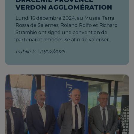
VERDON AGGLOMÉRATION
Lundi 16 décembre 2024, au Musée Terra
Rossa de Salernes, Roland Rolfo et Richard
Strambio ont signé une convention de
partenariat ambitieuse afin de valoriser
l'artisanat en Dracénie et étoffer l'offre
Publié le : 10/02/2025
touristique au travers des métiers d'art et
de bouche ! Les objectifs de cette
collaboration sur 2 ans : Identifier et
valoriser les patrimoines artisanaux locaux
Accompagner et professionnaliser les
artisans Créer des offres touristiques
innovantes Promouvoir les labels et
certifications artisanales Mettre en réseau
artisans, collectivités et acteurs
touristiques Deux artisans du territoire,
accompagnés par la Chambre de Métiers,
ont également pu témoigner : Géraldine