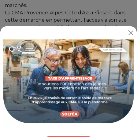
marchés.
La CMA Provence-Alpes-Côte d'Azur s’inscrit dans
cette démarche en permettant l’accès via son site
aux consultations qu’elle lance pour ses besoins en
matière de fournitures, services et travaux.
Toutes les consultations de la CMA Provence-Alpes-
Côte d'Azur sont accessibles sur
la plateforme
dédiée reseaucma.e-marchespublics.com
qui
permet de :
Rechercher et consulter les avis d'appel
public à la concurrence.
Télécharger les Dossiers et Consultations
des Entreprises (DCE).
Poser vos questions relatives aux
consultations en cours.