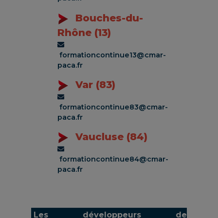
Bouches-du-
Rhône (13)
formationcontinue13@cmar-
paca.fr
Var (83)
formationcontinue83@cmar-
paca.fr
Vaucluse (84)
formationcontinue84@cmar-
paca.fr
Les développeurs de