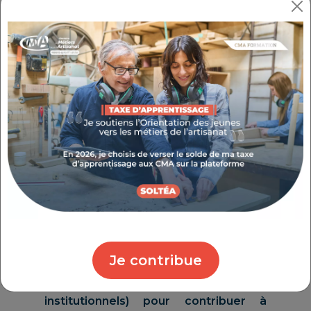
Télécharger notre
certificat
Structurée autour d'une fonction
centrale, notre démarche qualité
tournée vers la satisfaction de nos
clients se déploie dans chaque centre
de formation et site de formation
sous l'impulsion de personnes
ressources dédiées. (Référents
Qualité Locaux)
Au-delà de ces personnes, c'est toute
une organisation qui est tournée au
Je contribue
quotidien vers nos “clients”
(apprenants, artisans, entreprises,
institutionnels) pour contribuer à