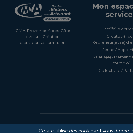
Mon espac
service
Chef(fe) d'entre
CMA Provence-Alpes-Côte
Créateur(rice)
d'Azur - Création
Repreneur(euse) d'e
d'entreprise, formation
Jeune / Apprent
Salarié(e) / Demand
d'emploi
Collectivité / Part
Ce site utilise des cookies et vous donne 