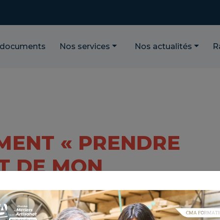
 documents
Nos services
Nos actualités
R
ENT « PRENDRE
ET DE MON
ale dans les Bouches du Rhône ? Bénéficiez du