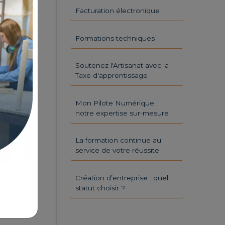
Facturation électronique
Formations techniques
Soutenez l'Artisanat avec la
Taxe d'apprentissage
Mon Pilote Numérique :
notre expertise sur-mesure
La formation continue au
service de votre réussite
Création d’entreprise : quel
statut choisir ?