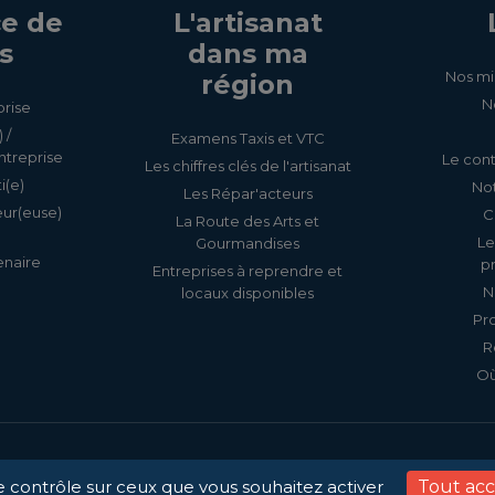
e de
L'artisanat
s
dans ma
Nos mi
région
N
prise
 /
Examens Taxis et VTC
ntreprise
Le cont
Les chiffres clés de l'artisanat
i(e)
Not
Les Répar'acteurs
eur(euse)
C
La Route des Arts et
Le
Gourmandises
enaire
p
Entreprises à reprendre et
N
locaux disponibles
Pr
R
Où
Accessibilité
Mentions légale
le contrôle sur ceux que vous souhaitez activer
Tout ac