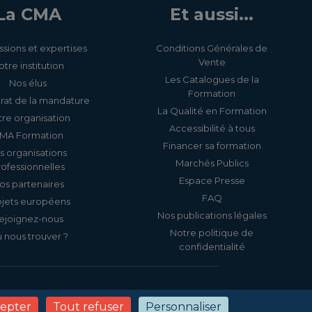
La CMA
Et aussi...
ssions et expertises
Conditions Générales de
Vente
otre institution
Les Catalogues de la
Nos élus
Formation
rat de la mandature
La Qualité en Formation
re organisation
Accessibilité à tous
MA Formation
Financer sa formation
s organisations
Marchés Publics
rofessionnelles
Espace Presse
os partenaires
FAQ
ojets européens
Nos publications légales
ejoignez-nous
Notre politique de
 nous trouver ?
confidentialité
s
Politique de confidentialité
Gestion des cookies
cepter
Tout refuser
Personnaliser