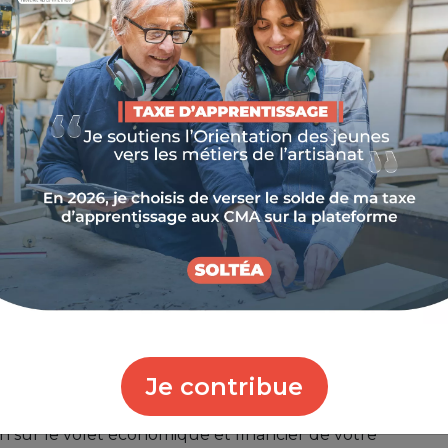
re soin de moi et de mon entreprise » de la
t Provence-Alpes-Côte d'Azur.
iez faire pour développer votre entreprise !
llante d’un conseiller de la Chambre de Métiers et de
santé et celle de votre entreprise.
nement :
identiel, puis un suivi à 3 et à 6 mois
être professionnel / personnel pour vous aider à
 votre business
Je contribue
miser votre quotidien de chef d’entreprise artisanale
ien sur le volet économique et financier de votre