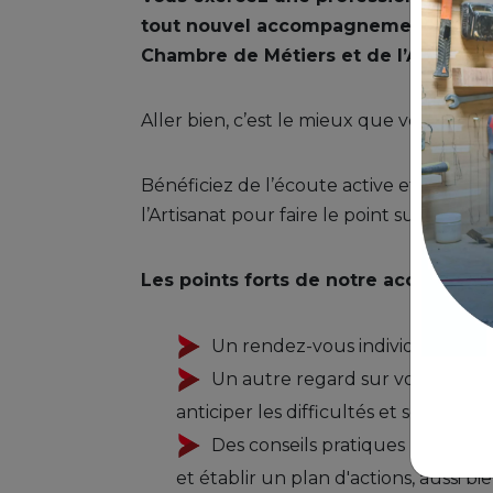
tout nouvel accompagnement « Prend
Chambre de Métiers et de l’Artisana
Aller bien, c’est le mieux que vous puiss
Bénéficiez de l’écoute active et bienvei
l’Artisanat pour faire le point sur votre 
Les points forts de notre accompag
Un rendez-vous individuel et conf
Un autre regard sur votre bien-
anticiper les difficultés et sécuriser
Des conseils pratiques pour opti
et établir un plan d'actions, aussi b