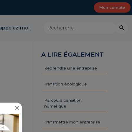
Mon compte
Rechercher
Lanc
appelez-moi
dans
la
le
rech
site
-
A LIRE ÉGALEMENT
CMA
Provence-
Alpes-
Reprendre une entreprise
Côte
d'Azur
Transition écologique
Parcours transition
numérique
Transmettre mon entreprise