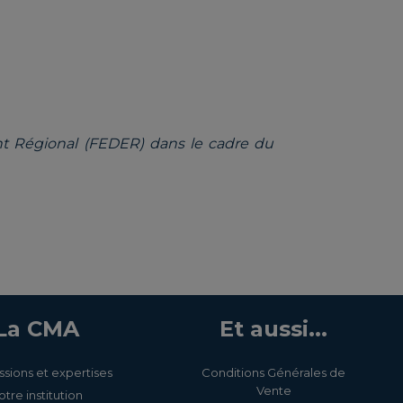
 Régional (FEDER) dans le cadre du
La CMA
Et aussi...
ssions et expertises
Conditions Générales de
Vente
otre institution