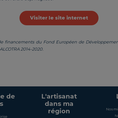
Visiter le site internet
 de financements du Fond Européen de Développement
e ALCOTRA 2014-2020.
e de
L'artisanat
s
dans ma
Nos mi
région
N
prise