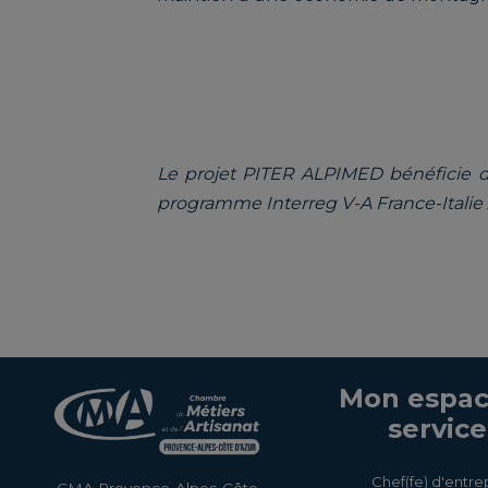
Le projet PITER ALPIMED bénéficie
programme Interreg V-A France-Itali
Mon espac
service
Chef(fe) d'entre
CMA Provence-Alpes-Côte