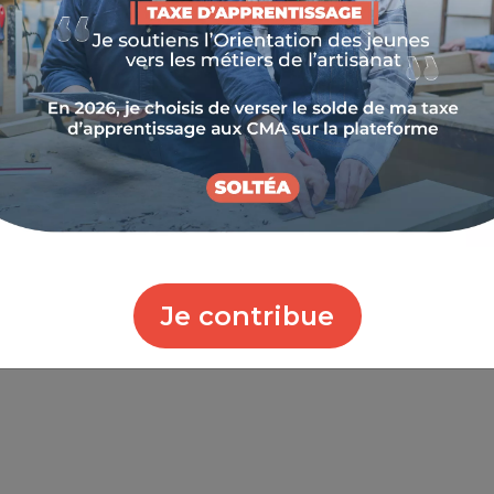
articipe au Plan Intégré Territorial ALPIMED qui s’
isme, au changement climatique et à la mobilité.
urage les meilleures pratiques des Alpes de la Médi
té du territoire et de rendre ses acteurs responsables de 
Je contribue
rticipe à trois des 5 projets défendus par PITER ALPIME