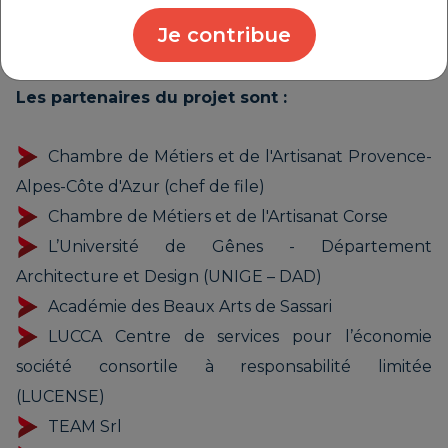
aussi de leur permettre d’intégrer un réseau
Je contribue
transfrontalier d’acteurs de la filière du tourisme.
Les partenaires du projet sont :
Chambre de Métiers et de l'Artisanat Provence-
Alpes-Côte d'Azur (chef de file)
Chambre de Métiers et de l'Artisanat Corse
L’Université de Gênes - Département
Architecture et Design (UNIGE – DAD)
Académie des Beaux Arts de Sassari
LUCCA Centre de services pour l’économie
société consortile à responsabilité limitée
(LUCENSE)
TEAM Srl