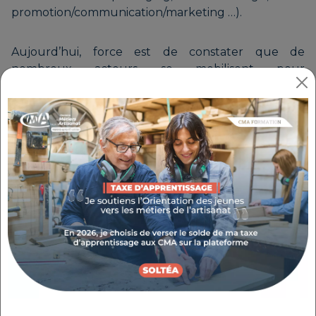
promotion/communication/marketing …).
Aujourd’hui, force est de constater que de
nombreux acteurs se mobilisent pour
accompagner les TPE de la filière du tourisme,
souvent perdues face à une offre multiple,
répondant de façon partielle à leurs besoins. Le
Pôle de Compétences et d'excellence ALN doit
s’imposer comme un acteur clé permettant à ces
TPE de disposer d’une offre de services large et de
qualité permettant d’assurer leur pérennité par
une offre d’accompagnement à 360°.
La particularité de ce projet consiste à associer les
entreprises à la conception d’une offre
d’accompagnement transfrontalière innovante,
tenant compte de leurs besoins afin d’optimiser
l’impact des services proposés sur leur activité mais