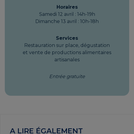
MARTIN Fabienne | ORAÉ
Horaires
Samedi 12 avril : 14h-19h
Dimanche 13 avril : 10h-18h
MARTIN Marie-Caroline |
Services
LAZULI
Restauration sur place, dégustation
et vente de productions alimentaires
artisanales
MOKADEM Abdallah |
Entrée gratuite
METALP
PASQUIER Sarah | CHAISE’IN
A LIRE ÉGALEMENT