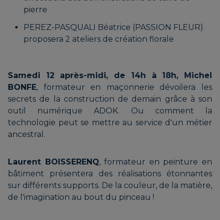
Bar Choc
pierre
BEVILACQUA Marlène |
PEREZ-PASQUALI Béatrice (PASSION FLEUR)
proposera 2 ateliers de création florale
L’ARTISAN RELIURE
MENC Fabrice | Cueilleur de
douceurs
Samedi 12 après-midi, de 14h à 18h, Michel
BONFE
, formateur en maçonnerie dévoilera les
BOIS Pascal
secrets de la construction de demain grâce à son
outil numérique ADOK. Ou comment la
RIBUOT Sylvain, Olivier,
technologie peut se mettre au service d'un métier
Bastien et Nicolas |
ancestral.
BOURGEOIS Ariane
Distillerie des 4 frères
Laurent BOISSERENQ
, formateur en peinture en
bâtiment présentera des réalisations étonnantes
sur différents supports. De la couleur, de la matière,
BRANDNER Kati | ATELIER
ROMMENS Sophie | La B.A.E.
de l'imagination au bout du pinceau !
DELL'ARTE
Histoire de biscuits