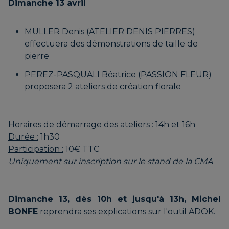
Dimanche 13 avril
DE SÉRÉNITÉ
MULLER Denis (ATELIER DENIS PIERRES)
effectuera des démonstrations de taille de
pierre
MARIE | PERLIMARIE
PEREZ-PASQUALI Béatrice (PASSION FLEUR)
proposera 2 ateliers de création florale
GAGNARD Didier | AUX
FAUTEUILS DE FLORE
Horaires de démarrage des ateliers :
14h et 16h
Durée :
1h30
Participation :
10€ TTC
Uniquement sur inscription sur le stand de la CMA
GALLAND Geneviève | LA
PETITE GALERIE DE
Dimanche 13, dès 10h et jusqu'à 13h, Michel
GENEVIÈVE
BONFE
reprendra ses explications sur l'outil ADOK.