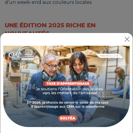
d’un week-end aux couleurs locales.
UNE ÉDITION 2025 RICHE EN
NOUVEAUTÉS
La 13ème édition de ce rendez-vous
incontournable se déroulera, comme chaque
année, au Quattro à Gap, les 12 et 13 avril 2025.
Retrouvez le programme complet ainsi que les
artisans participants à cette édition 2025.
LES ARTISANS PARTICIPANTS
35 artisans vous proposent de leur rendre visite sur
le salon. Découvrez les artisans d’art et de bouche à
rencontrer les 12 et 13 avril prochains :