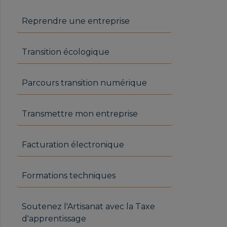
RICHAUME Marion | ATELIER
DE LA LUNE
Reprendre une entreprise
Transition écologique
ROSSIGNOL Natacha |
ATELIER NEQUIDIA
Parcours transition numérique
Transmettre mon entreprise
Facturation électronique
TROCHU Nicolas | ALPES
INSTRUMENT
Formations techniques
Soutenez l'Artisanat avec la Taxe
d'apprentissage