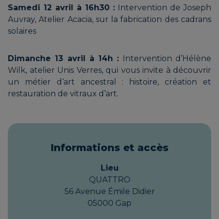
Samedi 12 avril à 16h30 :
Intervention de Joseph
Auvray, Atelier Acacia, sur la fabrication des cadrans
solaires
LE HANG’ART | Association
d’artisans
Dimanche 13 avril à 14h :
Intervention d’Hélène
Wilk, atelier Unis Verres, qui vous invite à découvrir
un métier d‘art ancestral : histoire, création et
restauration de vitraux d’art.
LELOUP Véronique | LE LOUP
QUI JOUE
Informations et accès
LOUVET Éric | LOUVET
Lieu
MARQUETERIE
QUATTRO
56 Avenue Émile Didier
05000 Gap