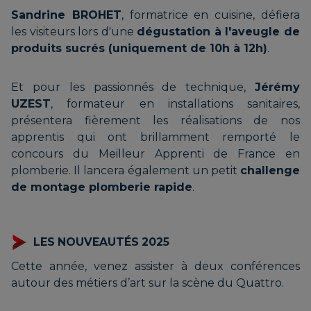
Sandrine BROHET
, formatrice en cuisine, défiera
GRANDADAM Ninon |
les visiteurs lors d'une
dégustation à l'aveugle de
produits sucrés (uniquement de 10h à 12h)
MAMITE
.
Et pour les passionnés de technique,
Jérémy
UZEST
, formateur en installations sanitaires,
présentera fièrement les réalisations de nos
GUIRAMAND Charlotte | LES
apprentis qui ont brillamment remporté le
concours du Meilleur Apprenti de France en
CRINS DE CUIR
plomberie. Il lancera également un petit
challenge
de montage plomberie rapide
.
LA CAVERNE AUX
MERVEILLES | Association
LES NOUVEAUTÉS 2025
d’artisans
Cette année, venez assister à deux conférences
autour des métiers d’art sur la scène du Quattro.