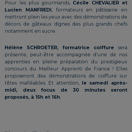
Pour les plus gourmands,
Cécile CHEVALIER et
Lucien MANFREDI
, formateurs en pâtisserie en
BREDELOUX Laurent |
mettront plein les yeux avec des démonstrations de
TOYE Frédéric | Brasserie de
décors de gâteaux dignes des plus grands chefs
PATT’CHAU
Céuze
notamment en sucre.
Hélène SCHROETER, formatrice coiffure
sera
COSTA Magalie |
présente, peut-être accompagnée d'une de nos
apprenties en pleine préparation du prestigieux
ROC’KADOS
concours du Meilleur Apprenti de France ! Elles
proposeront des démonstrations de coiffure sur
têtes malléables. Et attention,
le samedi après-
midi, deux focus de 30 minutes seront
COURONNE Caroline |
proposés, à 15h et 16h
.
HISTOIRES D’OCRES
DERVIEUX Christine | TERRE