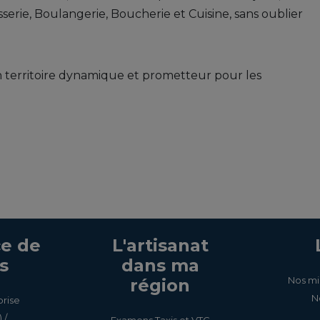
isserie, Boulangerie, Boucherie et Cuisine, sans oublier
un territoire dynamique et prometteur pour les
e de
L'artisanat
s
dans ma
Nos mi
région
N
prise
 /