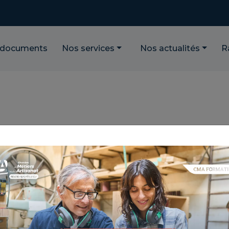
 documents
Nos services
Nos actualités
R
CMA ET DRACÉNIE
RDON
ION