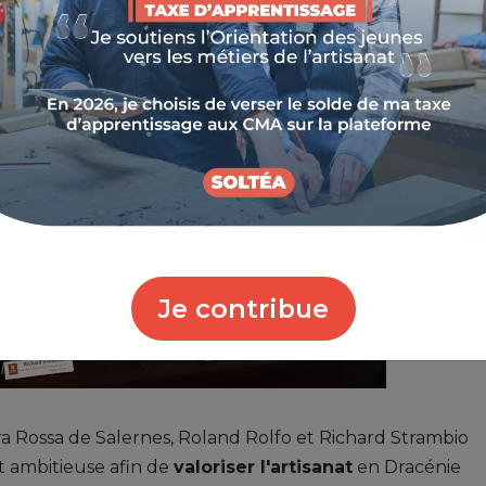
Je contribue
 Rossa de Salernes, Roland Rolfo et Richard Strambio
t ambitieuse afin de
valoriser l'artisanat
en Dracénie