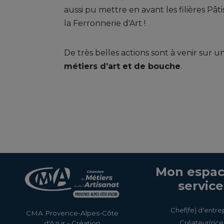
aussi pu mettre en avant les filières Pât
la Ferronnerie d'Art !
De très belles actions sont à venir sur 
métiers d’art et de bouche
.
Mon espac
service
Chef(fe) d'entre
CMA Provence-Alpes-Côte
Créateur(rice)
d'Azur - Création