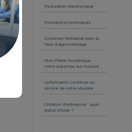
Facturation électronique
Formations techniques
Soutenez l'Artisanat avec la
Taxe d'apprentissage
Mon Pilote Numérique :
notre expertise sur-mesure
La formation continue au
service de votre réussite
Création d’entreprise : quel
statut choisir ?