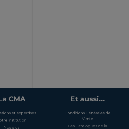
La CMA
Et aussi...
ssions et expertises
Conditions Générales de
Vente
otre institution
Les Catalogues de la
Nos élus