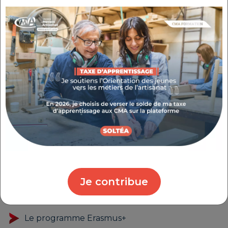
La CMA Provence-Alpes Côte d'Azur dispose d'une
accréditation Erasmus+ dans le cadre de ses projets
de mobilité pour l’enseignement et la formation
professionnelle (projets KA121). Cette accréditation
garantit un accès pérenne aux financements afin
de promouvoir l’internationalisation des parcours
de formation. La mobilité européenne est accessible
à tous : elle se veut inclusive et adaptée aux besoins
spécifiques de chaque participant pour garantir
une égalité des chances.
Ces projets sont rendus possibles grâce à
l'implication de plusieurs partenaires
Je contribue
financiers :
Le programme Erasmus+