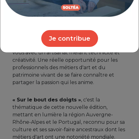
d'exception et surtout de démonstrations…
Une variété de formats représentative de la
richesse des métiers d'arts.
Je contribue
Tous les ans, au printemps, des publics de
tous horizons, toutes générations ont rendez-
vous avec un artisanat mêlant technicité et
créativité. Une réelle opportunité pour les
professionnels des métiers d'art et du
patrimoine vivant de se faire connaître et
partager la passion qui les anime.
« Sur le bout des doigts »
, c'est la
thématique de cette nouvelle édition,
mettant en lumière la région Auvergne-
Rhône-Alpes et le Portugal, reconnu pour sa
culture et ses savoir-faire ancestraux dont les
métiers d'art ont une notoriété mondiale.