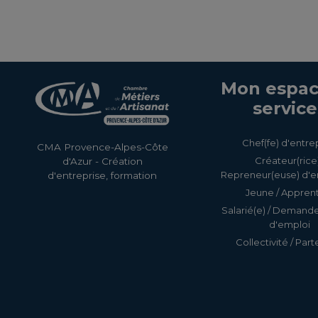
Mon espac
service
Chef(fe) d'entre
CMA Provence-Alpes-Côte
Créateur(rice)
d'Azur - Création
Repreneur(euse) d'e
d'entreprise, formation
Jeune / Apprent
Salarié(e) / Demand
d'emploi
Collectivité / Part