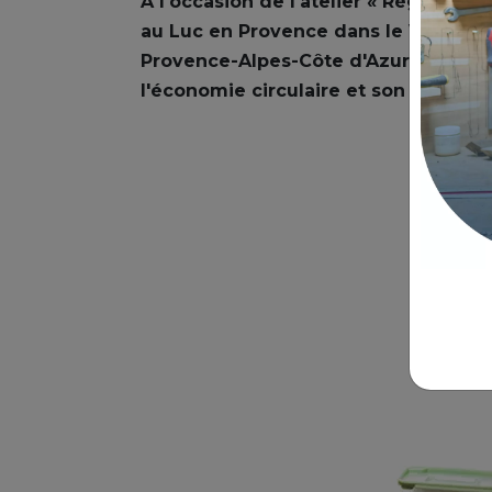
À l'occasion de l'atelier « Région Sud
au Luc en Provence dans le Var, la C
Provence-Alpes-Côte d'Azur a réité
l'économie circulaire et son soutien a