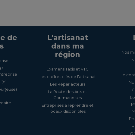
e de
L'artisanat
s
dans ma
Nos mi
région
N
prise
 /
Examens Taxis et VTC
ntreprise
Le cont
Les chiffres clés de l'artisanat
i(e)
Not
Les Répar'acteurs
eur(euse)
C
La Route des Arts et
Le
Gourmandises
enaire
p
Entreprises à reprendre et
N
locaux disponibles
Pr
R
Où