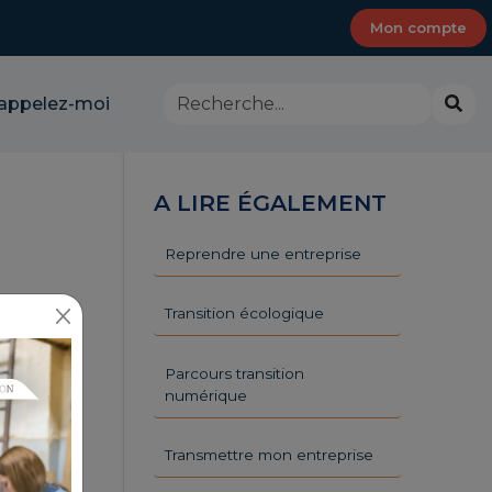
Mon compte
Rechercher
Lanc
appelez-moi
dans
la
le
rech
site
-
A LIRE ÉGALEMENT
CMA
Provence-
Alpes-
Reprendre une entreprise
Côte
d'Azur
Transition écologique
Parcours transition
numérique
Transmettre mon entreprise