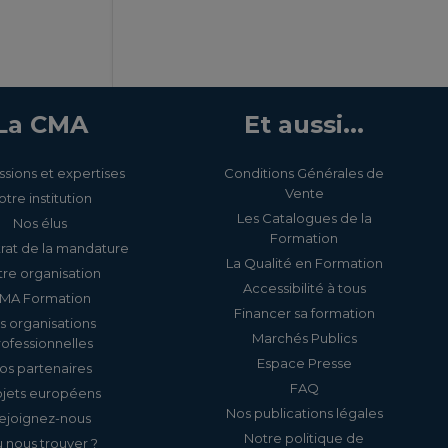
La CMA
Et aussi...
ssions et expertises
Conditions Générales de
Vente
otre institution
Les Catalogues de la
Nos élus
Formation
rat de la mandature
La Qualité en Formation
re organisation
Accessibilité à tous
MA Formation
Financer sa formation
s organisations
Marchés Publics
rofessionnelles
Espace Presse
os partenaires
FAQ
ojets européens
Nos publications légales
ejoignez-nous
Notre politique de
 nous trouver ?