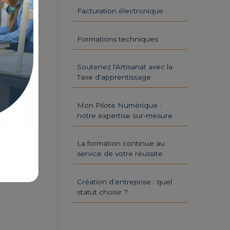
Facturation électronique
Formations techniques
Soutenez l'Artisanat avec la
Taxe d'apprentissage
Mon Pilote Numérique :
notre expertise sur-mesure
La formation continue au
service de votre réussite
Création d’entreprise : quel
statut choisir ?