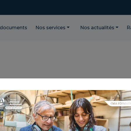
 documents
Nos services
Nos actualités
R
ENCE-ALPES-CÔTE
ENT L'ÉCONOMIE