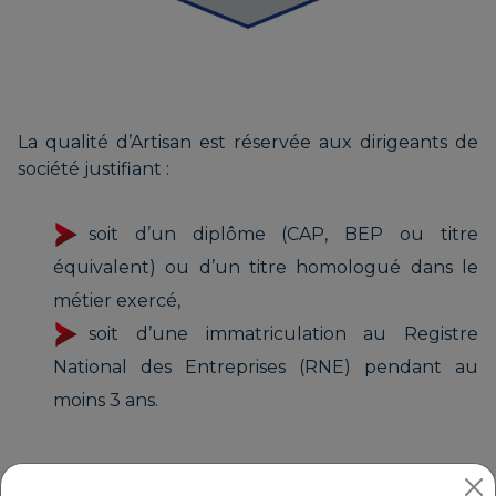
La qualité d’Artisan est réservée aux dirigeants de
société justifiant :
soit d’un diplôme (CAP, BEP ou titre
équivalent) ou d’un titre homologué dans le
métier exercé,
soit d’une immatriculation au Registre
National des Entreprises (RNE) pendant au
moins 3 ans.
Qualité "Artisan d’Art"
(terme protégé)