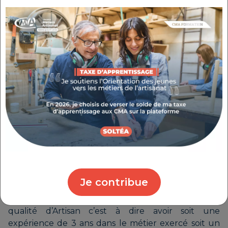
Elle est attribuée aux personnes exerçant une
activité figurant dans la
liste officielle des
Je contribue
métiers d’art
(Arrêté du 24 décembre 2015)
et
répondant aux conditions pour se prévaloir de la
qualité d’Artisan c’est à dire avoir soit une
expérience de 3 ans dans le métier exercé soit un