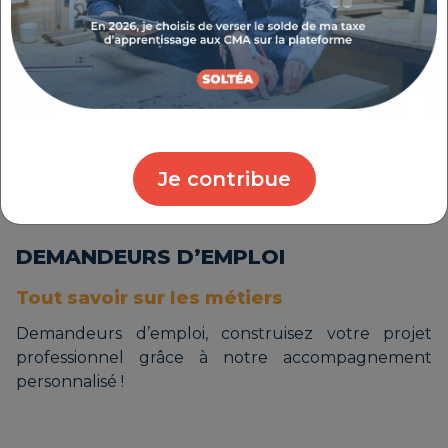
présélectionnés
Intégrer et sécuriser
Intégrer et suivre votre futur collaborateur
Sécuriser vos embauches
Je contribue
DEMANDEURS D’EMPLOI
Tout savoir sur les métiers
Demandeurs d’emploi, construisez votre projet
professionnel grâce à notre accompagnement
personnalisé !