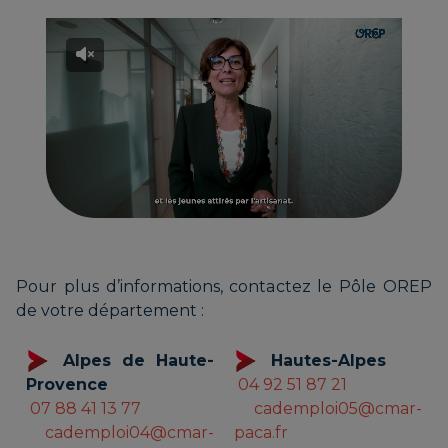
Pour plus d’informations, contactez le Pôle OREP
de votre département :
Alpes de Haute-
Hautes-Alpes
Provence
04 92 51 87 21
07 88 41 13 77
cademploi05@cmar-
cademploi04@cmar-
paca.fr