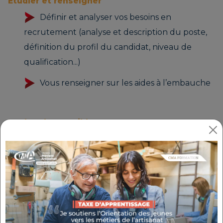
Étudier et renseigner
Définir et analyser vos besoins en
recrutement (analyse et description du poste,
définition du profil du candidat, niveau de
qualification...)
Vous renseigner sur les aides à l’embauche
Rechercher et cibler
Rédiger et diffuser votre offre de manière
anonyme sur la plateforme
recrutement-
artisanat-paca.fr
et auprès des Partenaires
emploi
Cibler les candidatures reçues et vous
mettre en relation avec les candidats