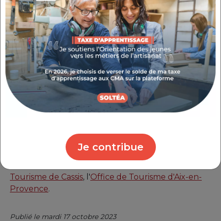
décoration
Atelier Terre de Sens : Créations céramiques
Wilmotte Cosmétique : Soins cheveux
naturels et solides
Arthur & Valentine : Savons saponifiés à froid
Stef&Ben : Artisans ciriers
L’eau de cassis : Parfumeur créateur depuis
1851
Consultez la brochure consacrée à Business &
Terroirs
Je contribue
En partenariat avec la
Métropole Aix-Marseille-
Provence
,
Provence Tourisme
, l'
Office de
Tourisme de Cassis
, l'
Office de Tourisme d'Aix-en-
Provence
.
Publié le mardi 17 octobre 2023