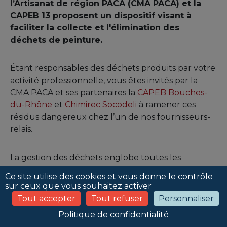
l’Artisanat de région PACA (CMA PACA) et la
CAPEB 13 proposent un dispositif visant à
faciliter la collecte et l'élimination des
déchets de peinture.
Étant responsables des déchets produits par votre
activité professionnelle, vous êtes invités par la
CMA PACA et ses partenaires la
CAPEB Bouches-
du-Rhône
et
Chimirec Socodeli
à ramener ces
résidus dangereux chez l’un de nos fournisseurs-
relais.
La gestion des déchets englobe toutes les
opérations visant à diminuer les quantités, trier,
Ce site utilise des cookies et vous donne le contrôle
collecter, valoriser et traiter les déchets dans des
sur ceux que vous souhaitez activer
conditions propres à éviter des pollutions.
Tout accepter
Tout refuser
Personnaliser
Politique de confidentialité
En déposant vos déchets, vous obtiendrez un