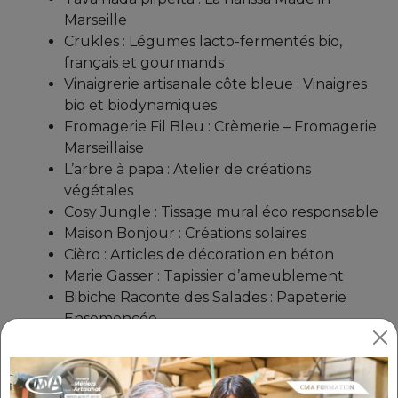
Marseille
Crukles : Légumes lacto-fermentés bio,
français et gourmands
Vinaigrerie artisanale côte bleue : Vinaigres
bio et biodynamiques
Fromagerie Fil Bleu : Crèmerie – Fromagerie
Marseillaise
L’arbre à papa : Atelier de créations
végétales
Cosy Jungle : Tissage mural éco responsable
Maison Bonjour : Créations solaires
Cièro : Articles de décoration en béton
Marie Gasser : Tapissier d’ameublement
Bibiche Raconte des Salades : Papeterie
Ensemencée
Virginie Brunet : Ebéniste d’art
Libre-Argile : Céramiques pour le thé
Caroline Augier : céramiques - vaisselle et