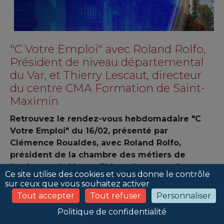
"C Votre Emploi" avec Roland Rolfo,
Président de niveau départemental
du Var, et Thierry Lescaut, directeur
du centre CMA Formation de Saint-
Maximin
Retrouvez le rendez-vous hebdomadaire "C
Votre Emploi" du 16/02, présenté par
Clémence Roualdes, avec Roland Rolfo,
président de la chambre des métiers de
l'artisanat du Var, et Thierry Lescaut, directeur
Ce site utilise des cookies et vous donne le contrôle
du centre CMA Formation de Saint-Maximin.
sur ceux que vous souhaitez activer
en partenariat avec La Varappe, sur BFM
Tout accepter
Tout refuser
Personnaliser
Toulon Var.
Politique de confidentialité