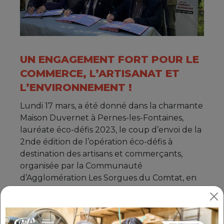
UN ENGAGEMENT FORT POUR LE
COMMERCE, L’ARTISANAT ET
L’ENVIRONNEMENT !
Lundi 17 mars, a été donné dans la charmante
Maison Duvernet à Pernes-les-Fontaines,
lauréate éco-défis 2023, le coup d’envoi de la
2nde édition de l’opération éco-défis à
destination des artisans et commerçants,
organisée par la Communauté
d’Agglomération Les Sorgues du Comtat, en
partenariat avec la CMA Provence-Alpes-Côte
d’Azur et la CCI de Vaucluse.