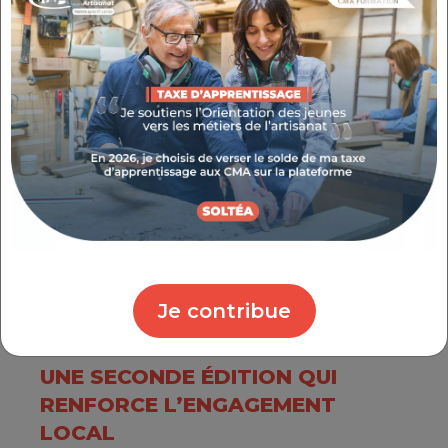
La cérémonie de lancement s’est faite en
présence de
Didier Carle
, Maire de Pernes-
les-Fontaines,
Christian Gros
, Président de la
Communauté d’Agglomération des Sorgues
du Comtat,
Thierry Lagneau
, Maire de
Sorgues et Vice-Président à l'économie, aux
entreprises et à l'industrie,
Samuel
Montgermont
, Vice-Président à l’attractivité
commerciale,
Annie Corda
, élue de la
Chambre de Métiers et de l’Artisanat
Provence-Alpes-Côte d’Azur – Vaucluse,
Dominique Damiano
, élu de la Chambre de
Commerce et d’Industrie de Vaucluse.
Je contribue
UNE SECONDE ÉDITION QUI
RENFORCE L’ENGAGEMENT
LOCAL