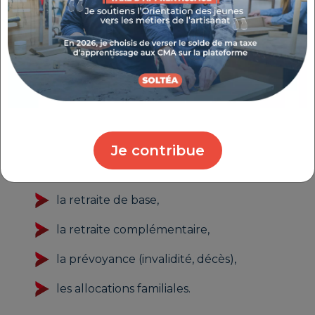
PAIEMENT DES COTISATIONS
SOCIALES
En tant que micro entrepreneur, vous bénéficiez
de la Sécurité Sociale des Indépendants (SSI).
Elle couvre :
Je contribue
la santé,
la retraite de base,
la retraite complémentaire,
la prévoyance (invalidité, décès),
les allocations familiales.