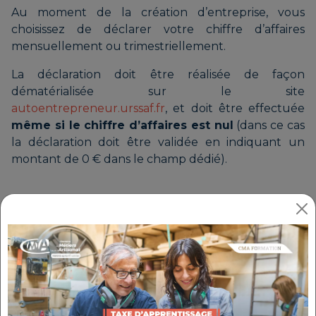
Au moment de la création d’entreprise, vous
choisissez de déclarer votre chiffre d’affaires
mensuellement ou trimestriellement.
La déclaration doit être réalisée de façon
dématérialisée sur le site
autoentrepreneur.urssaf.fr
, et doit être effectuée
même si le chiffre d’affaires est nul
(dans ce cas
la déclaration doit être validée en indiquant un
montant de 0 € dans le champ dédié).
À SAVOIR
Si vous ne respectez pas la date d’échéance,
une pénalité de 58€ et des majorations
s’appliqueront sur vos cotisations sociales