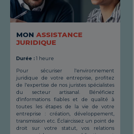
MON
ASSISTANCE
M
JURIDIQUE
J
Durée :
1 heure
Du
nt
Pour sécuriser l'environnement
Po
ez
juridique de votre entreprise, profitez
jur
es
de l'expertise de nos juristes spécialistes
de 
ez
du secteur artisanal. Bénéficiez
du
 à
d'informations fiables et de qualité à
d'i
re
toutes les étapes de la vie de votre
to
t,
entreprise : création, développement,
en
de
transmission etc. Éclaircissez un point de
tra
ns
droit sur votre statut, vos relations
dr