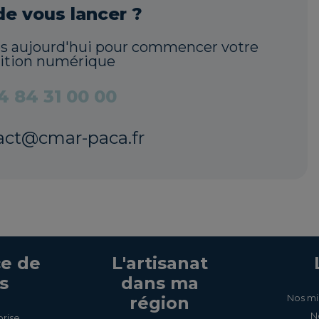
de vous lancer ?
ès aujourd'hui pour commencer votre
sition numérique
4 84 31 00 00
act@cmar-paca.fr
e de
L'artisanat
s
dans ma
Nos mi
région
N
prise