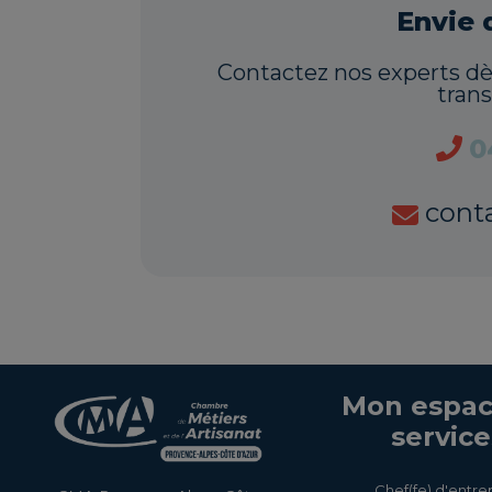
Envie 
Contactez nos experts d
tran
0
cont
Mon espac
service
Chef(fe) d'entre