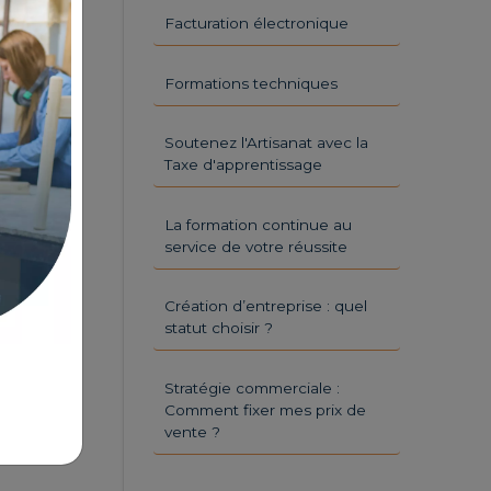
Facturation électronique
Formations techniques
Soutenez l'Artisanat avec la
Taxe d'apprentissage
La formation continue au
service de votre réussite
Création d’entreprise : quel
statut choisir ?
Stratégie commerciale :
Comment fixer mes prix de
vente ?