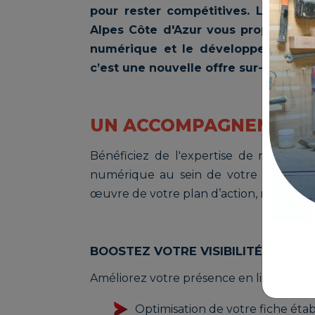
pour rester compétitives. La Chamb
Alpes Côte d'Azur vous propose un
numérique et le développement vot
c’est une nouvelle offre sur-mesure 
UN ACCOMPAGNEMENT 
Bénéficiez de l'expertise de nos conse
numérique au sein de votre entreprise
œuvre de votre plan d’action, nous som
BOOSTEZ VOTRE VISIBILITÉ SUR LE
Améliorez votre présence en ligne avec d
Optimisation de votre fiche ét