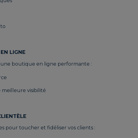
iques
oto
 EN LIGNE
c une boutique en ligne performante :
rce
eilleure visibilité
CLIENTÈLE
pour toucher et fidéliser vos clients :