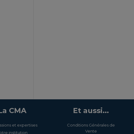
La CMA
Et aussi...
ssions et expertises
Conditions Générales de
Vente
otre institution