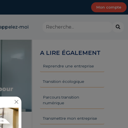
Mon compte
Rechercher
Lanc
appelez-moi
dans
la
le
rech
site
-
A LIRE ÉGALEMENT
CMA
Provence-
Alpes-
Reprendre une entreprise
Côte
d'Azur
Transition écologique
Parcours transition
numérique
Transmettre mon entreprise