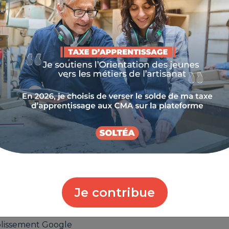
re de Métiers et de l'Artisanat (CMA) Provence
 accompagnement complet dans votre transition
re entreprise. Avec « Mon Pilote Numérique »,
pour vous permettre d’aller encore plus loin.
PERSONNALISÉ
illers et d'un suivi personnalisé pour développer le
. De l’audit de vos solutions actuelles à la mise en
mes à vos côtés à chaque étape.
 WEB
Je contribue
es outils adaptés à vos besoins :
ablissement Google