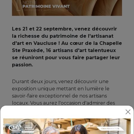
Les 21 et 22 septembre, venez découvrir
la richesse du patrimoine de l'artisanat
d'art en Vaucluse ! Au cœur de la Chapelle
Ste Praxède, 16 artisans d'art talentueux
se réuniront pour vous faire partager leur
passion.
Durant deux jours, venez découvrir une
exposition unique mettant en lumière le
savoir-faire exceptionnel de nos artisans
locaux. Vous aurez l'occasion d'admirer des
œuvres de maîtres artisans, d'en apprendre
davantage sur leurs techniques et de les voir
à l'œuvre.