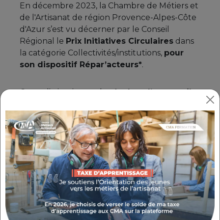
En décembre 2023, la Chambre de Métiers et
de l'Artisanat de région Provence-Alpes-Côte
d'Azur s’est vu décerner par le Conseil
Régional le
Prix Initiatives Circulaires
dans
la catégorie Collectivités/institutions,
pour
son dispositif Répar’acteurs*
.
Cette distinction est le
résultat d’un travail
de fond
que la CMA PACA mène pour faire
identifier et valoriser les artisans
réparateurs d’objets du quotidien
.
En récompensant Répar’acteurs,
la Région
met en lumière ce réseau d’artisans qui
ont fait la démarche de devenir des
ambassadeurs de leur secteur
, en œuvrant
chaque jour à sensibiliser leurs clients pour
éviter qu’ils remplacent leur bien par un