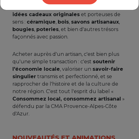
Côté
artisanat d'art
, vous dénicherez des
idées cadeaux originales
et porteuses de
sens :
céramique
,
bois
,
savons artisanaux
,
bougies
,
poteries
, et bien d'autres trésors
façonnés avec passion.
Acheter auprès d'un artisan, c'est bien plus
qu'une simple transaction : c'est
soutenir
l'économie locale
, valoriser un
savoir-faire
singulier
transmis et perfectionné, et se
rapprocher de l'histoire et de la culture de
notre région. C'est tout l'esprit du label «
Consommez local, consommez artisanal
»
défendu par la CMA Provence-Alpes-Côte
d'Azur.
NOUVEAUTÉS ET ANIMATIONS