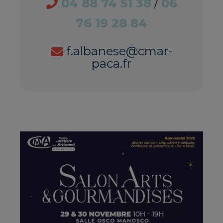
04 88 74 51 38
/
06
76 19 28 84
f.albanese@cmar-
paca.fr