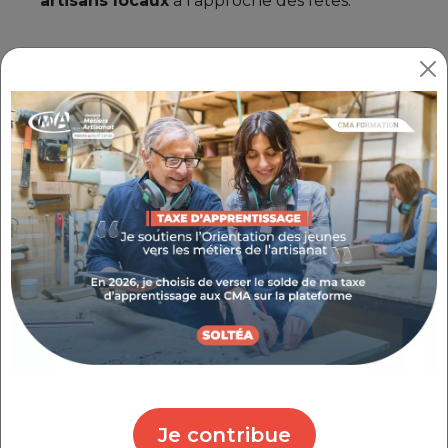
artisans locaux
à l'approche des fêtes.
ARTISANAT, SAVOIR-FAIRE ET
DÉGUSTATIONS
La Provence, terre de création et
d'authenticité, regorge de talents que ce
salon met à l'honneur.
Plus d'une
quarantaine d’exposants
, principalement
du département, vous attendent pour vous
faire découvrir leurs créations.
Côté
gourmandises
, préparez vos papilles !
Confiseurs
,
torréfacteurs
,
chocolatiers
,
biscuitiers
et
brasseurs
vous proposeront
des dégustations pour trouver l'inspiration
pour vos tables de fête.
Je contribue