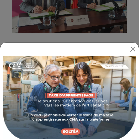
Vendredi 20 septembre,
Jean-Louis
MASSON
, Président du Conseil
départemental du Var, et
Roland ROLFO
,
Président de la Chambre de Niveau
Départemental du Var ont signé une
convention de partenariat pour
l’appui à
l’accompagnement des travailleurs
indépendants artisans et bénéficiaires du
RSA
.
En présence des élus
Thierry BION
,
Marie-
Dominique GOFFINET-MELOYIAN
et
Jean-
Louis GIRAUD
, cet accord vise à :