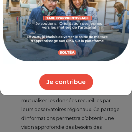
Ce projet ambitieux, élaboré depuis plusieurs
mois, avait déjà reçu l'appui d'
Olivia
Grégoire
, ancienne ministre de l'Économie
sociale et solidaire. Aujourd’hui, il se
concrétise autour de trois axes majeurs qui
visent à
favoriser le développement
économique local
.
TROIS AXES PRINCIPAUX DU
PARTENARIAT
Je contribue
PARTAGE D’INFORMATIONS STRATÉGIQUES
Les deux entités s’engagent à
mutualiser les données recueillies par
leurs observatoires régionaux. Ce partage
d'informations permettra d’obtenir une
vision approfondie des besoins des