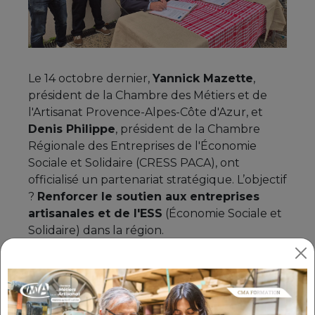
Le 14 octobre dernier,
Yannick Mazette
,
président de la Chambre des Métiers et de
l'Artisanat Provence-Alpes-Côte d'Azur, et
Denis Philippe
, président de la Chambre
Régionale des Entreprises de l'Économie
Sociale et Solidaire (CRESS PACA), ont
officialisé un partenariat stratégique. L’objectif
?
Renforcer le soutien aux entreprises
artisanales et de l'ESS
(Économie Sociale et
Solidaire) dans la région.
UN PROJET SOUTENU PAR LE
GOUVERNEMENT