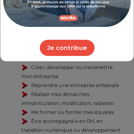
chaque étape de la vie de votre
entreprise
.
Venez nous rencontrer à la Maison de
l’Entreprise et de l’Emploi pour bénéficier de
Je contribue
conseils personnalisés sur :
Créer, développer ou transmettre
mon entreprise
Reprendre une entreprise artisanale
Réaliser mes démarches :
immatriculation, modification, radiation
Me former ou former mes équipes
Être accompagné.e en RH, en
transition numérique ou développement