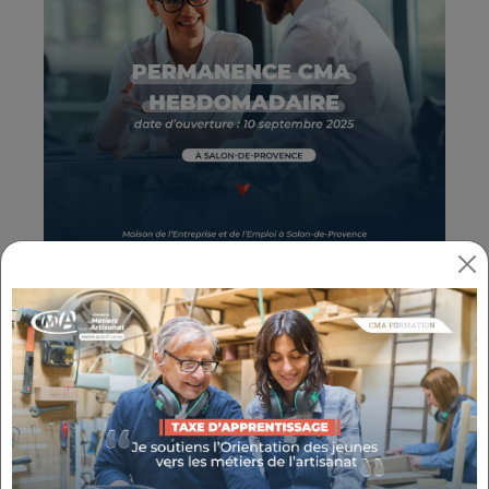
NOUVEAU À SALON-DE-
PROVENCE : VOTRE CMA VOUS
ACCUEILLE DÈS LE 10 SEPTEMBRE
2025 !
Que vous soyez
artisan, porteur de projet,
dirigeant·e ou salarié·e,
la CMA Provence-
Alpes-Côte d’Azur vous accompagne
à