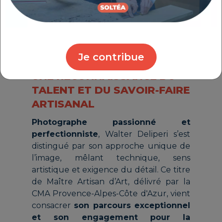
talent
. Il devient ainsi le deuxième
photographe du Vaucluse à obtenir ce
titre, qui valorise
l’excellence
artisanale et artistique
.
Je contribue
UNE RECONNAISSANCE DU
TALENT ET DU SAVOIR-FAIRE
ARTISANAL
Photographe passionné et
perfectionniste
, Walter Deliperi s’est
distingué par son approche unique de
l’image, mêlant technique, sens
artistique et exigence du détail. Ce titre
de Maître Artisan d’Art, délivré par la
CMA Provence-Alpes-Côte d'Azur, vient
consacrer
son parcours exceptionnel
et son engagement pour la