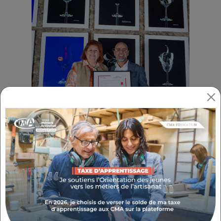
Le 12 mars 2025, dans son atelier situé
au Pontet,
Walter Deliperi
a été
honoré par la remise officielle du titre
de
Maître Artisan d’Art
. Cette
distinction prestigieuse lui a été remise
par
Valérie Coissieux
, Présidente de la
Chambre de Niveau Départemental de
Vaucluse, en
reconnaissance de son