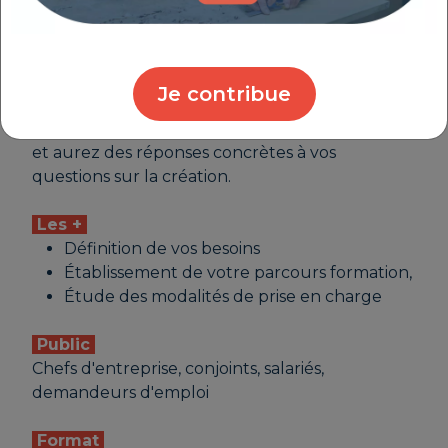
entreprise, est adapté à votre projet. Vous serez
en mesure de comprendre les mécanismes
financiers, de mettre en place une organisation
administrative et comptable. Vous saurez
Je contribue
identifier les clés de votre réussite
(accompagnement, partenaires, ressources, …)
et aurez des réponses concrètes à vos
questions sur la création.
Les +
Définition de vos besoins
Établissement de votre parcours formation,
Étude des modalités de prise en charge
Public
Chefs d'entreprise, conjoints, salariés,
demandeurs d'emploi
Format