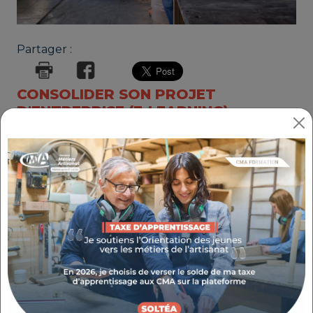
Partager :
CONSOLIDER SON PROJET
D'ENTREPRISE (E-LEARNING)
RÉFÉRENCE : 2.1.5.2
THÉMATIQUE : CRÉER MON ENTREPRISE
ÉLIGIBLE CPF
Enregistré au Répertoire spécifique sous le
code RS 6995 le 18/12/2024. Certificateur CMA
France
Objectifs
Identifier quel régime d’entreprise, hors micro-