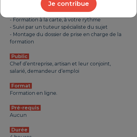
Je contribue
Les plus
- Formation à la carte, à votre rythme
- Suivi par un tuteur spécialiste du sujet
- Montage du dossier de prise en charge de la
formation
Public
Chef d’entreprise, artisan et leur conjoint,
salarié, demandeur d’emploi
Format
Formation en ligne.
Pré-requis
Aucun
Durée