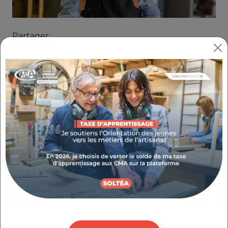
Partager :
DÉTERMINEZ VOS PRIX DE VENTE (E-
LEARNING)
RÉFÉRENCE : 3.2.52
THÉMATIQUE : BIEN GÉRER MON ACTIVITÉ
Objectifs
Assimilez l’importance du calcul des prix pour
votre entreprise.
Faites le point sur les méthodes de calcul à
savoir utiliser.
Déﬁnissez la notion de marge.
Déﬁnissez le seuil de rentabilité.
Fixez le prix de revient de vos produits à partir
d’éléments factuels.