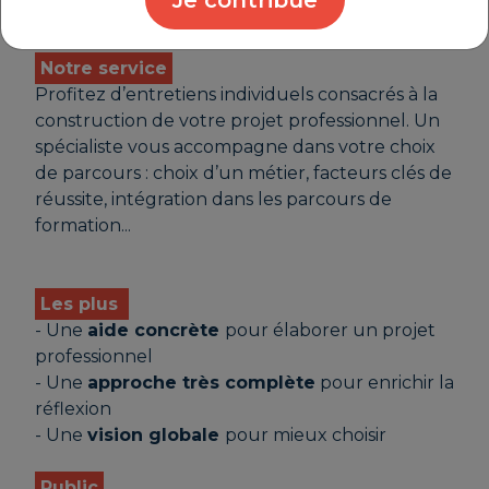
Notre service
Profitez d’entretiens individuels consacrés à la
construction de votre projet professionnel. Un
spécialiste vous accompagne dans votre choix
de parcours : choix d’un métier, facteurs clés de
réussite, intégration dans les parcours de
formation...
Les plus
- Une
aide concrète
pour élaborer un projet
professionnel
- Une
approche très complète
pour enrichir la
réflexion
- Une
vision globale
pour mieux choisir
Public