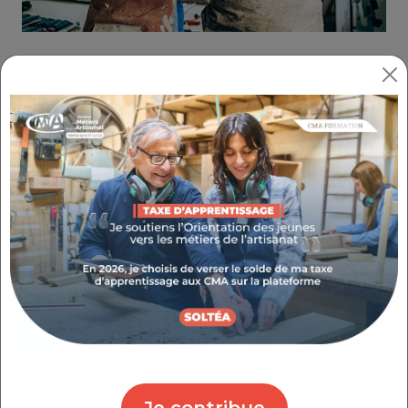
Partager :
DEVENEZ APPRENTI, ON VOUS
ACCOMPAGNE !
RÉFÉRENCE : 1.1.4
THÉMATIQUE : ME FORMER AUPRÈS DU N°1 DE
L'APPRENTISSAGE
Je contribue