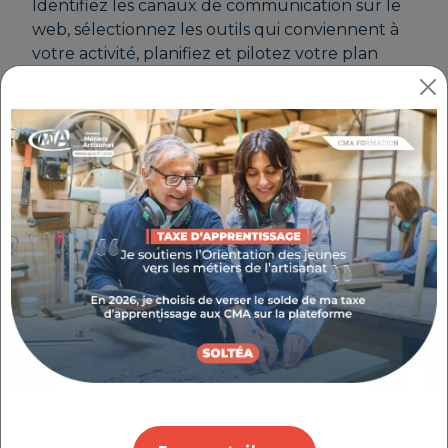
Identifiez les canaux de communication sur le
web, sélectionnez les outils qui conviennent à
votre activité, planifiez et pilotez votre plan
d'actions.
Plus d'informations sur :
artisanat.fr/e-
formation
Les +
Définition de vos besoins
Établissement de votre parcours formation,
Étude des modalités de prise en charge
Public
Chef d’entreprise, conjoints, salarié, demandeur
d'emploi
Format
Formation E-learning