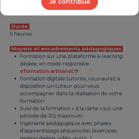
Je contribue
Pré-requis
Aucun
Durée
5 heures
Moyens et encadrements pédagogiques
Formation sur une plateforme e-learning
dédiée, en mode responsive
eformation.artisanat.fr
Formation digitale tutorée, vous aurez à
disposition un tuteur pour vous
accompagner dans la réalisation de votre
formation
Suivi de la formation « à la carte » sur une
période de 30j maximum
Ingénierie pédagogique avec phases
d’apprentissage séquencées (exercices,
motion design, vidéo, quizz…)