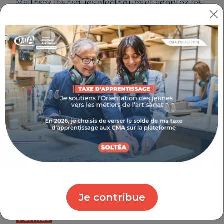
Maîtrisez les risques électriques et adoptez les
bonnes procédures professionnelles pour
travailler en toute sécurité.
Réalisez des interventions élémentaires et/ou
manoeuvres d'ordre électrique en basse
tension dans un environnement présentant des
risques.
Les +
Atelier participatif en petit groupe
Animation par des consultants experts
Montage du dossier de prise en charge de
la formation
Public
Chefs d’entreprise, conjoints, salariés, créateurs,
demandeurs d'emploi
Je contribue
Format