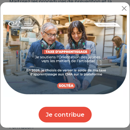
Maîtrisez les procédures de prévention et la
conduite à tenir en cas d'incident,
conformément au décret de 2010 et à la norme
NF C 18-510. Réalisez en sécurité des
consignations, des travaux et des interventions
sur des installations électriques basse tension.
Les +
Atelier participatif en petit groupe
Animation par des consultants experts
Montage du dossier de prise en charge de
la formation
Public
Chefs d’entreprise, conjoints, salariés, créateurs,
demandeurs d'emploi
Je contribue
Format
Formation