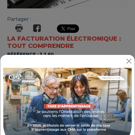
Partager :
LA FACTURATION ÉLECTRONIQUE :
TOUT COMPRENDRE
RÉFÉRENCE : 3.2.60
THÉMATIQUE : BIEN GÉRER MON ACTIVITÉ
Prochaines sessions
:
Agence de La Valette-du-Var - 107
AVENUE DES FRERES LUMIERE - le
14/09/2026;
Inscription avant le 14/09/2026
Agence de Saint-Laurent-du-Var - 142
AVENUE DE VERDUN - le 15/09/2026;
Inscription avant le 15/09/2026