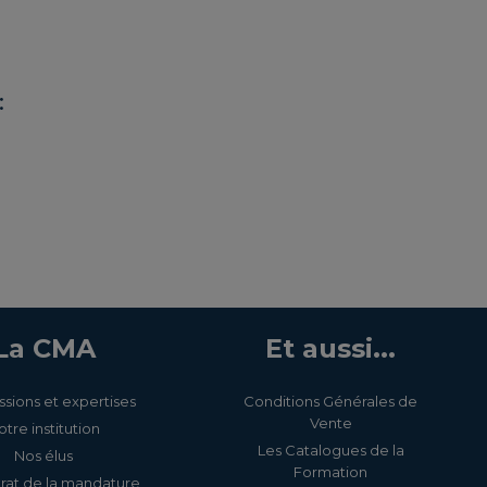
:
La CMA
Et aussi...
ssions et expertises
Conditions Générales de
Vente
otre institution
Les Catalogues de la
Nos élus
Formation
rat de la mandature