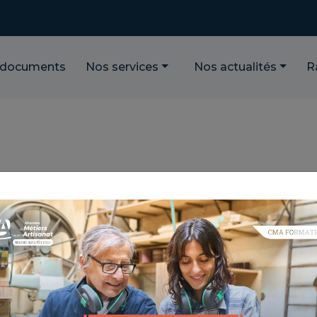
 documents
Nos services
Nos actualités
R
 PARCOURS DE FORMATION P
MUNICATION DIGITALE
ENCE : 4.4.91
TIQUE : BOOSTER MES VENTES