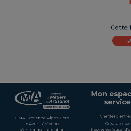
Cette 
Mon espac
service
Chef(fe) d'entre
CMA Provence-Alpes-Côte
Créateur(rice)
d'Azur - Création
Repreneur(euse) d'e
d'entreprise, formation