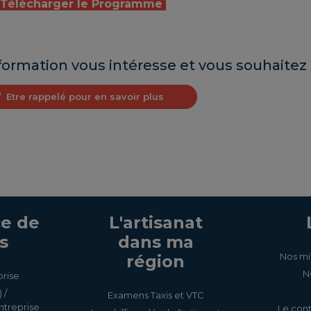
Télécharger le Programme
formation vous intéresse et vous souhaitez 
Etre rappelé pour en savoir plus
e de
L'artisanat
s
dans ma
Nos mi
région
N
prise
 /
Examens Taxis et VTC
ntreprise
Le cont