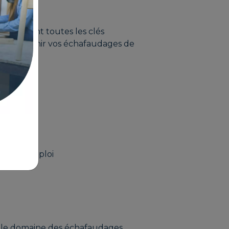
n acquérant toutes les clés
 et maintenir vos échafaudages de
ion
deurs d'emploi
s le domaine des échafaudages