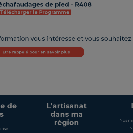
échafaudages de pied - R408
Télécharger le Programme
formation vous intéresse et vous souhaitez 
Etre rappelé pour en savoir plus
e de
L'artisanat
s
dans ma
Nos mi
région
N
prise