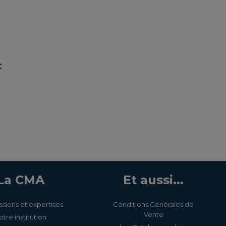
:
La CMA
Et aussi...
ssions et expertises
Conditions Générales de
Vente
otre institution