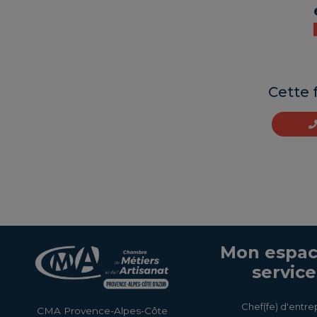
Cette 
Mon espac
service
Chef(fe) d'entre
CMA Provence-Alpes-Côte