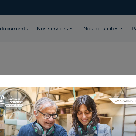
 documents
Nos services
Nos actualités
R
TEZ, DÉMONTEZ, RÉALISEZ LA
AFAUDAGES DE PIED
NCE : 3.5.143
TIQUE : BIEN GÉRER MON ACTIVITÉ