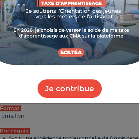
Objectifs
Optimisez la sécurité et la rentabilité de vos chantiers e
réglementaires et pratiques pour réceptionner, vérifier
moins de 24 mètres en toute confiance.
Les +
Atelier participatif en petit groupe
Animation par des consultants experts
Montage du dossier de prise en charge de la format
Public
Je contribue
Chefs d’entreprise, conjoints, salariés, créateurs, deman
Format
Formation
Pré-requis
Avoir une expérience professionnelle de 6 mois dan