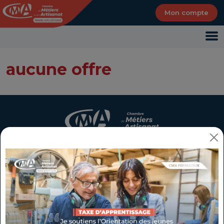
Panneau de gestion des cookies
Mon compte
aucune offre
CMA Provence-Alpes-Côte d'Azur - Création
d'entreprise, formation
Mon espace de services
Chef(fe) d'entreprise