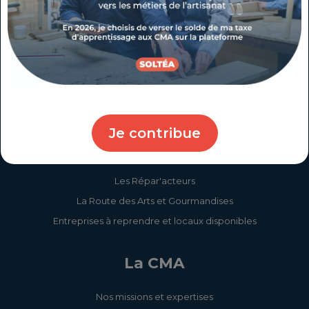
Créateur(rice) / Repreneur(euse) d'entreprise
Jeune / Apprenti(e)
Salarié(e) / Demandeur(euse) d'emploi
Collectivité / Partenaire
L'artisanat dans ma région
Je contribue
Examens Taxis et VTC
Les chiffres clés de l'artisanat
Les Répar'acteurs
La Route des Arts et Gourmandises
Entreprises à reprendre et locaux disponibles
La CMA
Nos missions et expertises