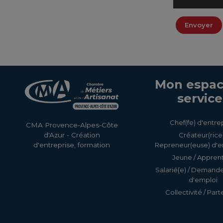
Envoyer
Mon espac
service
Chef(fe) d'entre
CMA Provence-Alpes-Côte
Créateur(rice)
d'Azur - Création
Repreneur(euse) d'e
d'entreprise, formation
Jeune / Apprent
Salarié(e) / Demand
d'emploi
Collectivité / Part