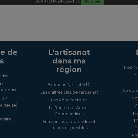
reCAPTCHA est désactivé.
Autoriser
e de
L'artisanat
s
dans ma
Nos mi
région
N
prise
 /
Examens Taxis et VTC
ntreprise
Le cont
Les chiffres clés de l'artisanat
i(e)
Not
Les Répar'acteurs
eur(euse)
C
La Route des Arts et
Le
Gourmandises
enaire
p
Entreprises à reprendre et
N
locaux disponibles
Pr