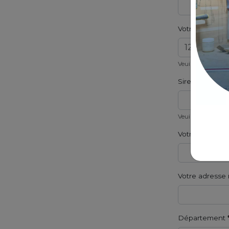
Votre numéro d
Veuillez indiquer
Siret de l'éta
Veuillez indiquer 
Votre numéro 
Votre adresse 
Département