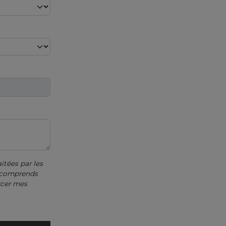
itées par les
e comprends
rcer mes