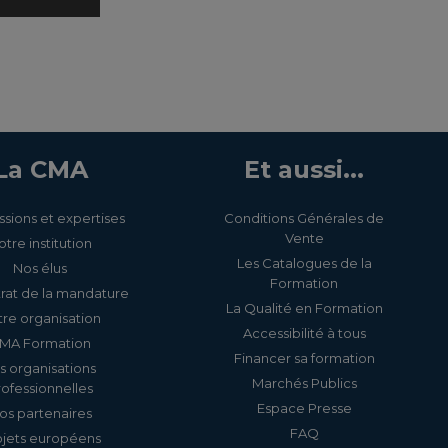
La CMA
Et aussi...
ssions et expertises
Conditions Générales de
Vente
otre institution
Les Catalogues de la
Nos élus
Formation
rat de la mandature
La Qualité en Formation
re organisation
Accessibilité à tous
MA Formation
Financer sa formation
s organisations
Marchés Publics
rofessionnelles
Espace Presse
os partenaires
FAQ
ojets européens