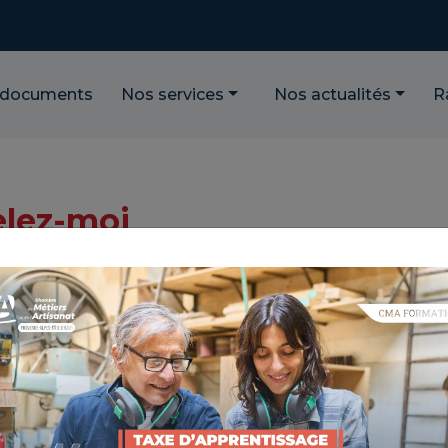
 documents
Nos services
Nos actualités
R
lez-moi
ciale