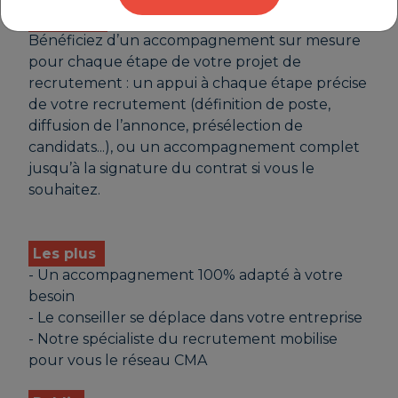
Objectifs
Bénéficiez d’un accompagnement sur mesure
pour chaque étape de votre projet de
recrutement : un appui à chaque étape précise
de votre recrutement (définition de poste,
diffusion de l’annonce, présélection de
candidats...), ou un accompagnement complet
jusqu’à la signature du contrat si vous le
souhaitez.
Les plus
- Un accompagnement 100% adapté à votre
besoin
- Le conseiller se déplace dans votre entreprise
- Notre spécialiste du recrutement mobilise
pour vous le réseau CMA