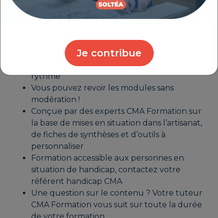
formation
Les plus
Inscription permanente auprès de votre
Je contribue
CMA, accessible pour une durée de 30
jours, que vous pouvez suivre à votre
rythme
Vous pouvez revoir les modules sans
modération !
Conçue par des experts CMA Formation sur
la base de mises en situation dans l’artisanat,
de fiches de synthèses et d’outils à
personnaliser
Formation accessible aux personnes en
situation de handicap, contactez votre
référent handicap CMA
Une question sur le contenu ? Votre tuteur
CMA Formation vous suit sur toute la durée
de votre formation