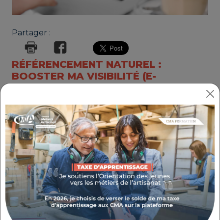
Partager :
RÉFÉRENCEMENT NATUREL :
BOOSTER MA VISIBILITÉ (E-
LEARNING)
RÉFÉRENCE : 4.4.85
THÉMATIQUE : BOOSTER MES VENTES
Objectifs
Découvrez le référencement naturel et son
intérêt pour le site de son entreprise. Assimilez
les enjeux du moteur de recherche.
Mettez en place votre stratégie et devenez
autonome sur l’optimisation de votre
référencement naturel.
Plus d'informations sur :
artisanat.fr/e-