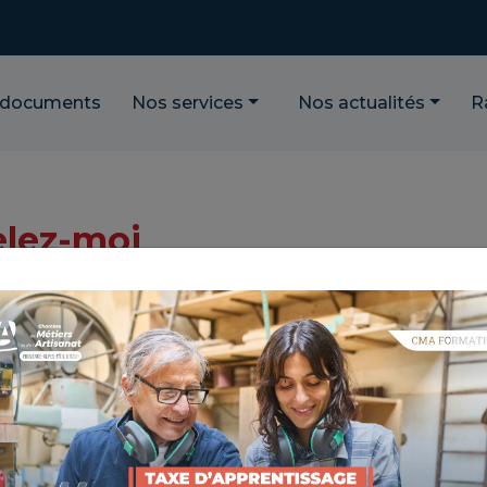
 documents
Nos services
Nos actualités
R
lez-moi
ciale