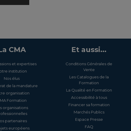
La CMA
Et aussi...
ssions et expertises
Conditions Générales de
Vente
otre institution
Les Catalogues de la
Nos élus
Formation
rat de la mandature
La Qualité en Formation
re organisation
Accessibilité à tous
MA Formation
Financer sa formation
s organisations
Marchés Publics
rofessionnelles
Espace Presse
os partenaires
FAQ
ojets européens