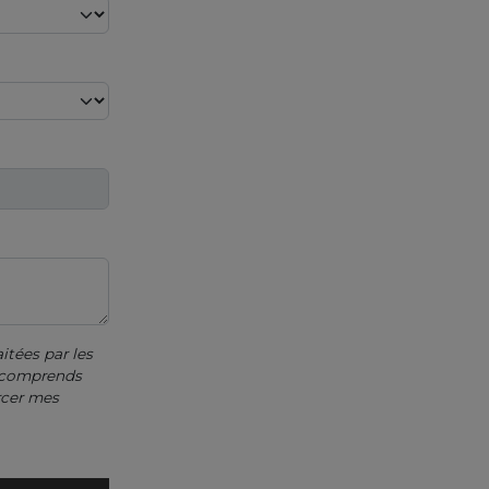
itées par les
e comprends
rcer mes