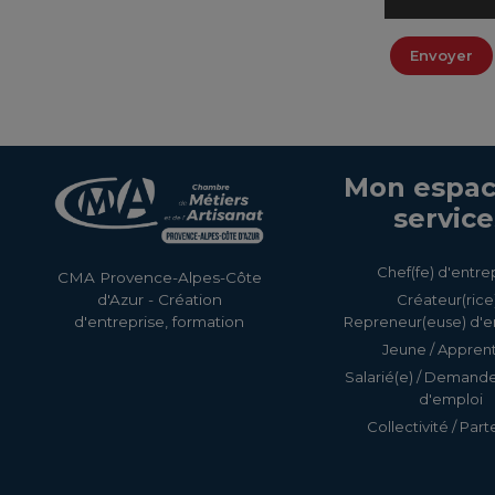
Envoyer
Mon espac
service
Chef(fe) d'entre
CMA Provence-Alpes-Côte
Créateur(rice)
d'Azur - Création
Repreneur(euse) d'e
d'entreprise, formation
Jeune / Apprent
Salarié(e) / Demand
d'emploi
Collectivité / Part