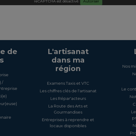
reCAPTCHA est désactivé.
Autoriser
e de
L'artisanat
s
dans ma
Nos mi
région
N
prise
 /
Examens Taxis et VTC
ntreprise
Le cont
Les chiffres clés de l'artisanat
i(e)
Not
Les Répar'acteurs
eur(euse)
C
La Route des Arts et
Le
Gourmandises
enaire
p
Entreprises à reprendre et
N
locaux disponibles
Pr