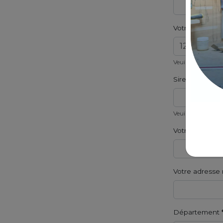
Votre numéro d
Veuillez indiquer
Siret de l'éta
Veuillez indiquer 
Votre numéro 
Votre adresse 
Département