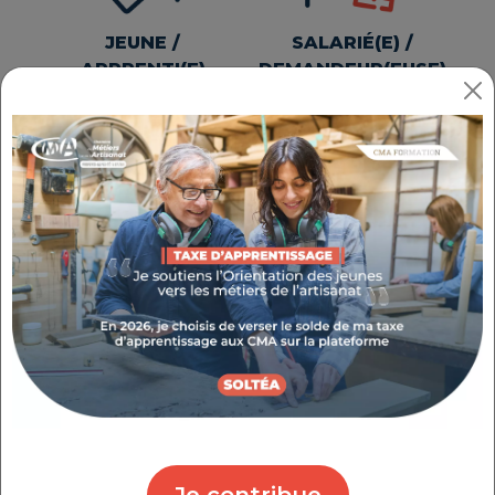
JEUNE /
SALARIÉ(E) /
APPRENTI(E)
DEMANDEUR(EUSE)
D'EMPLOI
COLLECTIVITÉ /
PARTENAIRE