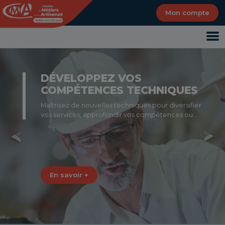
Panneau de gestion des cookies
Mon compte
DÉVELOPPEZ VOS
COMPÉTENCES TECHNIQUES
Maîtrisez de nouvelles techniques pour diversifier
vos services, approfondir vos compétences ou
répondre à des obligations légales.
Previous
Nex
En savoir +