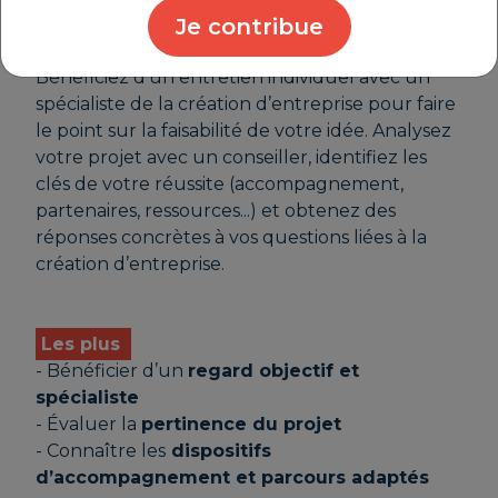
Je contribue
Notre service
Bénéficiez d’un entretien individuel avec un
spécialiste de la création d’entreprise pour faire
le point sur la faisabilité de votre idée. Analysez
votre projet avec un conseiller, identifiez les
clés de votre réussite (accompagnement,
partenaires, ressources...) et obtenez des
réponses concrètes à vos questions liées à la
création d’entreprise.
Les plus
- Bénéficier d’un
regard objectif et
spécialiste
- Évaluer la
pertinence du projet
- Connaître les
dispositifs
d’accompagnement et parcours adaptés