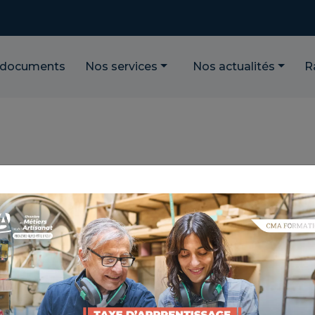
 documents
Nos services
Nos actualités
R
UVEZ UN REPRENEUR
NCE : 7.2.1
TIQUE : TRANSMETTRE MON ENTREPRIS