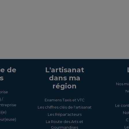
e de
L'artisanat
s
dans ma
Nos mi
région
N
prise
 /
Examens Taxis et VTC
ntreprise
Le cont
Les chiffres clés de l'artisanat
i(e)
Not
Les Répar'acteurs
eur(euse)
C
La Route des Arts et
Le
Gourmandises