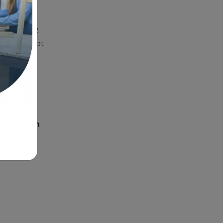
ffre pour
de la CMAR
en vente et
ectionnés.
vente
ansmission
s