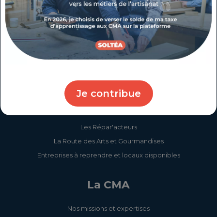
Créateur(rice) / Repreneur(euse) d'entreprise
Jeune / Apprenti(e)
Salarié(e) / Demandeur(euse) d'emploi
Collectivité / Partenaire
L'artisanat dans ma région
Je contribue
Examens Taxis et VTC
Les chiffres clés de l'artisanat
Les Répar'acteurs
La Route des Arts et Gourmandises
Entreprises à reprendre et locaux disponibles
La CMA
Nos missions et expertises