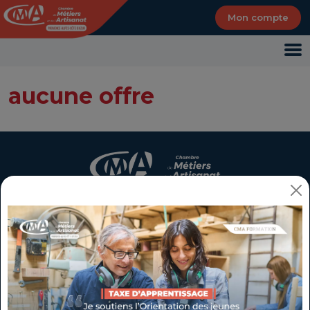
Panneau de gestion des cookies
Mon compte
aucune offre
CMA Provence-Alpes-Côte d'Azur - Création
d'entreprise, formation
Mon espace de services
Chef(fe) d'entreprise