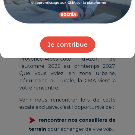
POURQUOI PARTICIPER À
L'ARTISANAT TOUR DANS
VOTRE COMMUNE ?
Véritable service public itinérant,
Je contribue
l'Artisanat Tour va parcourir entre 30 et
40 étapes à travers toute la région
Provence-Alpes-Côte d'Azur, de
l'automne 2026 au printemps 2027.
Que vous viviez en zone urbaine,
périurbaine ou rurale, la CMA vient à
votre rencontre.
Venir nous rencontrer lors de cette
escale exclusive, c’est l’opportunité de :
rencontrer nos conseillers de
terrain
pour échanger de vive voix,