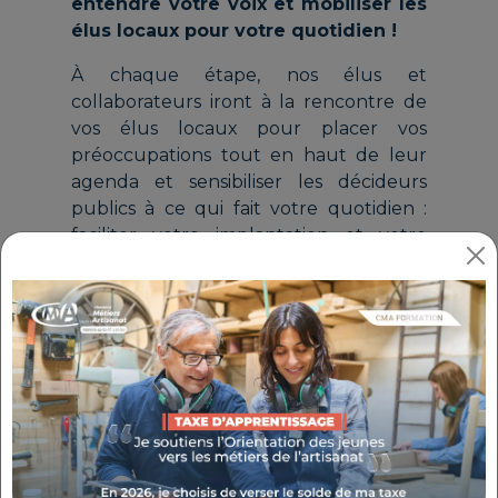
entendre votre voix et mobiliser les
élus locaux pour votre quotidien !
À chaque étape, nos élus et
collaborateurs iront à la rencontre de
vos élus locaux pour placer vos
préoccupations tout en haut de leur
agenda et sensibiliser les décideurs
publics à ce qui fait votre quotidien :
faciliter votre implantation et votre
développement, vous soutenir dans
votre adaptation aux changements de
pratiques numériques/écologiques,
promouvoir vos produits et vos savoir-
faire... En connectant notre action à
celle des collectivités locales, nous
veillons à ce que les projets municipaux
soient de vrais leviers de croissance
pour votre activité