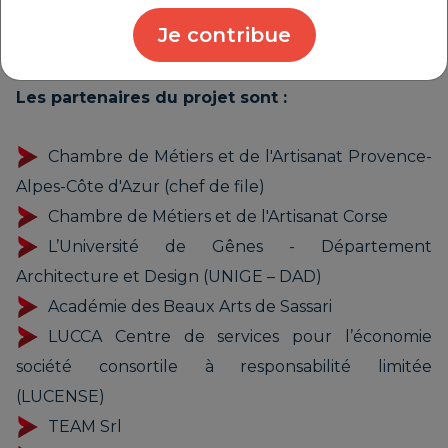
aussi de leur permettre d’intégrer un réseau
Je contribue
transfrontalier d’acteurs de la filière du tourisme.
Les partenaires du projet sont :
Chambre de Métiers et de l'Artisanat Provence-
Alpes-Côte d'Azur (chef de file)
Chambre de Métiers et de l'Artisanat Corse
L’Université de Gênes - Département
Architecture et Design (UNIGE – DAD)
Académie des Beaux Arts de Sassari
LUCCA Centre de services pour l’économie
société consortile à responsabilité limitée
(LUCENSE)
TEAM Srl