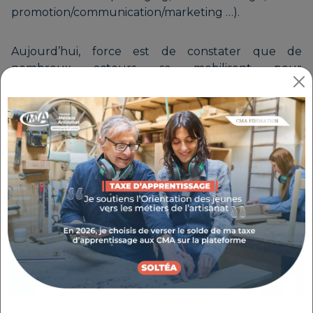
promotion/communication/marketing …).
Aujourd’hui, force est de constater que de
nombreux acteurs se mobilisent pour
accompagner les TPE de la filière du tourisme,
souvent perdues face à une offre multiple,
répondant de façon partielle à leurs besoins. Le
Pôle de Compétences et d'excellence ALN doit
s’imposer comme un acteur clé permettant à ces
TPE de disposer d’une offre de services large et de
qualité permettant d’assurer leur pérennité par
une offre d’accompagnement à 360°.
La particularité de ce projet consiste à associer les
entreprises à la conception d’une offre
d’accompagnement transfrontalière innovante,
tenant compte de leurs besoins afin d’optimiser
l’impact des services proposés sur leur activité mais