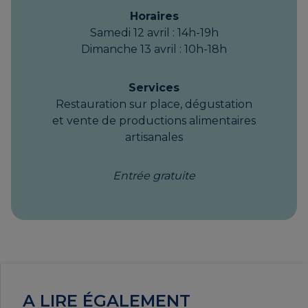
MARTIN Fabienne | ORAÉ
Horaires
Samedi 12 avril : 14h-19h
Dimanche 13 avril : 10h-18h
MARTIN Marie-Caroline |
Services
LAZULI
Restauration sur place, dégustation
et vente de productions alimentaires
artisanales
MOKADEM Abdallah |
Entrée gratuite
METALP
PASQUIER Sarah | CHAISE’IN
A LIRE ÉGALEMENT