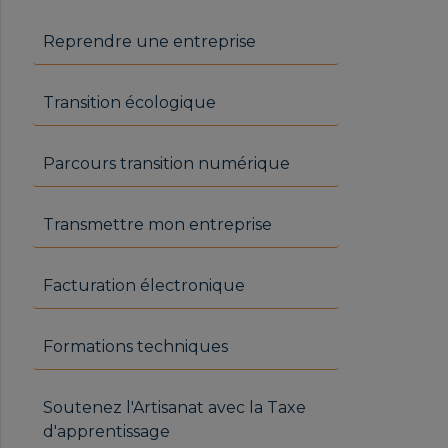
RICHAUME Marion | ATELIER
DE LA LUNE
Reprendre une entreprise
Transition écologique
ROSSIGNOL Natacha |
ATELIER NEQUIDIA
Parcours transition numérique
Transmettre mon entreprise
Facturation électronique
TROCHU Nicolas | ALPES
INSTRUMENT
Formations techniques
Soutenez l'Artisanat avec la Taxe
d'apprentissage