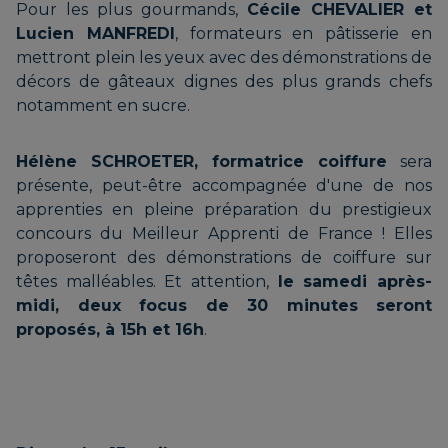
Pour les plus gourmands,
Cécile CHEVALIER et
Lucien MANFREDI
, formateurs en pâtisserie en
BREDELOUX Laurent |
mettront plein les yeux avec des démonstrations de
TOYE Frédéric | Brasserie de
décors de gâteaux dignes des plus grands chefs
PATT’CHAU
Céuze
notamment en sucre.
Hélène SCHROETER, formatrice coiffure
sera
COSTA Magalie |
présente, peut-être accompagnée d'une de nos
apprenties en pleine préparation du prestigieux
ROC’KADOS
concours du Meilleur Apprenti de France ! Elles
proposeront des démonstrations de coiffure sur
têtes malléables. Et attention,
le samedi après-
midi, deux focus de 30 minutes seront
COURONNE Caroline |
proposés, à 15h et 16h
.
HISTOIRES D’OCRES
DERVIEUX Christine | TERRE