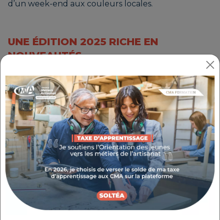
d’un week-end aux couleurs locales.
UNE ÉDITION 2025 RICHE EN
NOUVEAUTÉS
La 13ème édition de ce rendez-vous
incontournable se déroulera, comme chaque
année, au Quattro à Gap, les 12 et 13 avril 2025.
Retrouvez le programme complet ainsi que les
artisans participants à cette édition 2025.
LES ARTISANS PARTICIPANTS
35 artisans vous proposent de leur rendre visite sur
le salon. Découvrez les artisans d’art et de bouche à
rencontrer les 12 et 13 avril prochains :