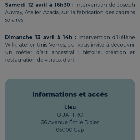
Samedi 12 avril à 16h30 :
Intervention de Joseph
Auvray, Atelier Acacia, sur la fabrication des cadrans
solaires
LE HANG’ART | Association
d’artisans
Dimanche 13 avril à 14h :
Intervention d’Hélène
Wilk, atelier Unis Verres, qui vous invite à découvrir
un métier d‘art ancestral : histoire, création et
restauration de vitraux d’art.
LELOUP Véronique | LE LOUP
QUI JOUE
Informations et accès
LOUVET Éric | LOUVET
Lieu
MARQUETERIE
QUATTRO
56 Avenue Émile Didier
05000 Gap