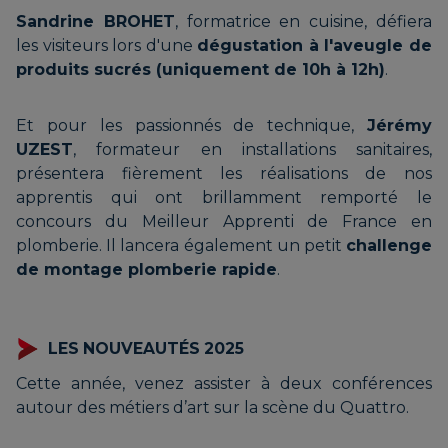
Sandrine BROHET
, formatrice en cuisine, défiera
GRANDADAM Ninon |
les visiteurs lors d'une
dégustation à l'aveugle de
produits sucrés (uniquement de 10h à 12h)
MAMITE
.
Et pour les passionnés de technique,
Jérémy
UZEST
, formateur en installations sanitaires,
présentera fièrement les réalisations de nos
GUIRAMAND Charlotte | LES
apprentis qui ont brillamment remporté le
concours du Meilleur Apprenti de France en
CRINS DE CUIR
plomberie. Il lancera également un petit
challenge
de montage plomberie rapide
.
LA CAVERNE AUX
MERVEILLES | Association
LES NOUVEAUTÉS 2025
d’artisans
Cette année, venez assister à deux conférences
autour des métiers d’art sur la scène du Quattro.