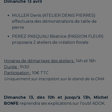
Dimanche 13 avril
DE SÉRÉNITÉ
MULLER Denis (ATELIER DENIS PIERRES)
effectuera des démonstrations de taille de
pierre
MARIE | PERLIMARIE
PEREZ-PASQUALI Béatrice (PASSION FLEUR)
proposera 2 ateliers de création florale
GAGNARD Didier | AUX
FAUTEUILS DE FLORE
Horaires de démarrage des ateliers :
14h et 16h
Durée :
1h30
Participation :
10€ TTC
Uniquement sur inscription sur le stand de la CMA
GALLAND Geneviève | LA
PETITE GALERIE DE
Dimanche 13, dès 10h et jusqu'à 13h, Michel
GENEVIÈVE
BONFE
reprendra ses explications sur l'outil ADOK.