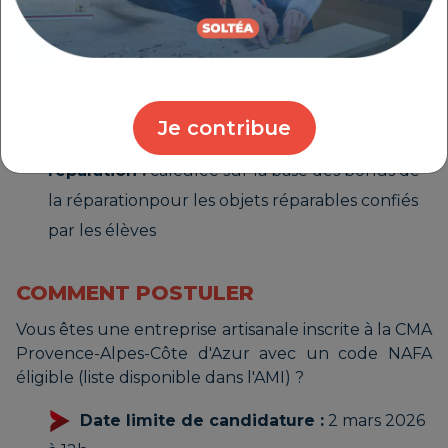
jeune public et de bénéficier d'une prise en charge
financière :
Forfait de déplacement et mobilisation :
150 € TTC
Je contribue
Prise en charge totale des frais de
réparation :
calculée sur la base des bonus de
la réparationpour les objets réparables confiés
par les élèves
COMMENT POSTULER
Vous êtes une entreprise artisanale inscrite à la CMA
Provence-Alpes-Côte d'Azur avec un code NAFA
éligible (liste disponible dans l'AMI) ?
Date limite de candidature :
2 mars 2026