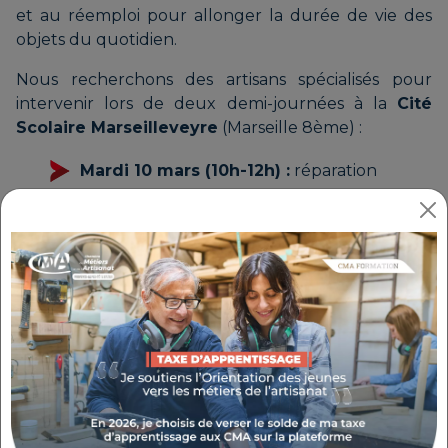
et au réemploi pour allonger la durée de vie des
objets du quotidien.
Nous recherchons des artisans spécialisés pour
intervenir lors de deux demi-journées à la
Cité
Scolaire Marseilleveyre
(Marseille 8ème) :
Mardi 10 mars (10h-12h) :
réparation
d’objets électroniques (téléphones, ordinateurs,
casques...)
Mardi 17 mars (14h-16h) :
réparation
textile et cordonnerie (vêtements, chaussures)
POURQUOI PARTICIPER
C'est l'occasion de valoriser votre savoir-faire de
Répar’acteur
, de transmettre votre passion à un